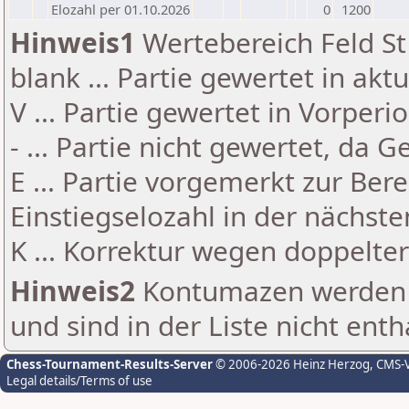
Elozahl per 01.10.2026
0
1200
Hinweis1
Wertebereich Feld St 
blank ... Partie gewertet in akt
V ... Partie gewertet in Vorperi
- ... Partie nicht gewertet, da 
E ... Partie vorgemerkt zur Be
Einstiegselozahl in der nächst
K ... Korrektur wegen doppelt
Hinweis2
Kontumazen werden g
und sind in der Liste nicht enth
Chess-Tournament-Results-Server
© 2006-2026 Heinz Herzog
, CMS-
Legal details/Terms of use