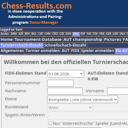
Logged on: Gast
Arabic
ARM
AZE
BIH
BUL
CAT
CHN
CRO
CZE
DEN
ENG
ESP
FAI
FIN
FRA
GER
GRE
INA
I
Home
Tournament-Database
AUT championship
Pictures
F
Turnierschach-Elozahl
Schnellschach-Elozahl
Allgemeines
Turnier anmelden: AUT
FIDE
Spieler anmelden
Elo AU
Willkommen bei den offiziellen Turnierscha
FIDE-Elolisten Stand
AUT-Elolisten Stand
6.936
Personennummer
Nachname
Vorname
Ebene
Bundesland
Spgem./Kreis/Verein
Nur "österreichische" Spieler (Land=A