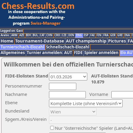
Logged on: Gast
Arabic
ARM
AZE
BIH
BUL
CAT
CHN
CRO
CZE
DEN
ENG
ESP
FAI
FIN
FRA
GER
GRE
INA
I
Home
Tournament-Database
AUT championship
Pictures
F
Turnierschach-Elozahl
Schnellschach-Elozahl
Allgemeines
Turnier anmelden: AUT
FIDE
Spieler anmelden
Elo AU
Willkommen bei den offiziellen Turnierscha
FIDE-Elolisten Stand
AUT-Elolisten Stand
10.879
Personennummer
Nachname
Vorname
Ebene
Bundesland
Spgem./Kreis/Verein
Nur "österreichische" Spieler (Land=A