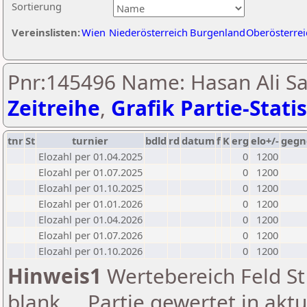
Sortierung
Vereinslisten:
Wien
Niederösterreich
Burgenland
Oberösterrei
Pnr:145496 Name: Hasan Ali Sar
Zeitreihe
,
Grafik Partie-Statis
tnr
St
turnier
bdld
rd
datum
f
K
erg
elo+/-
gegn
Elozahl per 01.04.2025
0
1200
Elozahl per 01.07.2025
0
1200
Elozahl per 01.10.2025
0
1200
Elozahl per 01.01.2026
0
1200
Elozahl per 01.04.2026
0
1200
Elozahl per 01.07.2026
0
1200
Elozahl per 01.10.2026
0
1200
Hinweis1
Wertebereich Feld St 
blank ... Partie gewertet in akt