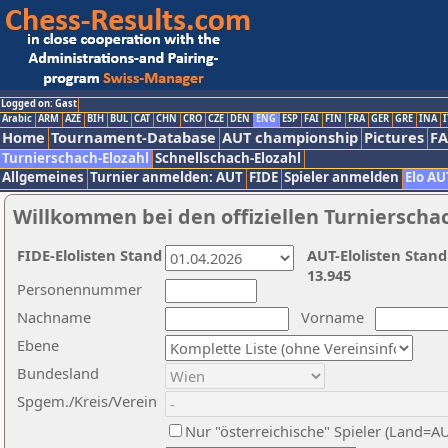
Logged on: Gast
Arabic
ARM
AZE
BIH
BUL
CAT
CHN
CRO
CZE
DEN
ENG
ESP
FAI
FIN
FRA
GER
GRE
INA
I
Home
Tournament-Database
AUT championship
Pictures
F
Turnierschach-Elozahl
Schnellschach-Elozahl
Allgemeines
Turnier anmelden: AUT
FIDE
Spieler anmelden
Elo AU
Willkommen bei den offiziellen Turnierscha
FIDE-Elolisten Stand
AUT-Elolisten Stand
13.945
Personennummer
Nachname
Vorname
Ebene
Bundesland
Spgem./Kreis/Verein
Nur "österreichische" Spieler (Land=A