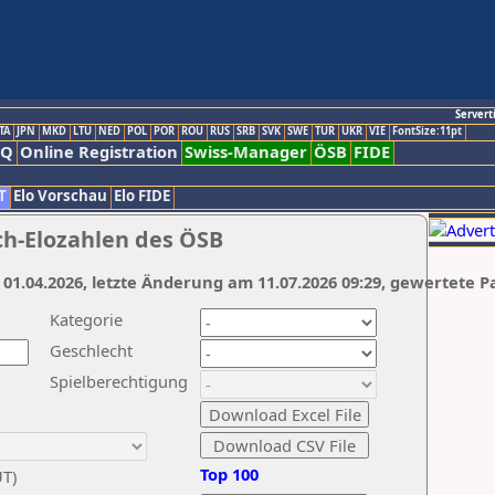
Servert
TA
JPN
MKD
LTU
NED
POL
POR
ROU
RUS
SRB
SVK
SWE
TUR
UKR
VIE
FontSize:11pt
AQ
Online Registration
Swiss-Manager
ÖSB
FIDE
T
Elo Vorschau
Elo FIDE
ch-Elozahlen des ÖSB
 01.04.2026, letzte Änderung am 11.07.2026 09:29, gewertete P
Kategorie
Geschlecht
Spielberechtigung
Top 100
UT)