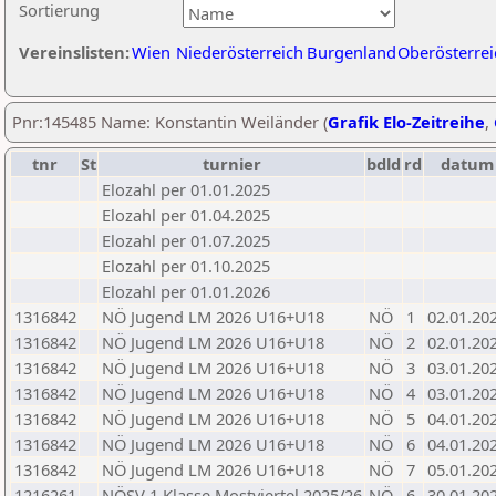
Sortierung
Vereinslisten:
Wien
Niederösterreich
Burgenland
Oberösterrei
Pnr:145485 Name: Konstantin Weiländer (
Grafik Elo-Zeitreihe
,
tnr
St
turnier
bdld
rd
datum
Elozahl per 01.01.2025
Elozahl per 01.04.2025
Elozahl per 01.07.2025
Elozahl per 01.10.2025
Elozahl per 01.01.2026
1316842
NÖ Jugend LM 2026 U16+U18
NÖ
1
02.01.20
1316842
NÖ Jugend LM 2026 U16+U18
NÖ
2
02.01.20
1316842
NÖ Jugend LM 2026 U16+U18
NÖ
3
03.01.20
1316842
NÖ Jugend LM 2026 U16+U18
NÖ
4
03.01.20
1316842
NÖ Jugend LM 2026 U16+U18
NÖ
5
04.01.20
1316842
NÖ Jugend LM 2026 U16+U18
NÖ
6
04.01.20
1316842
NÖ Jugend LM 2026 U16+U18
NÖ
7
05.01.20
1216261
NÖSV 1.Klasse Mostviertel 2025/26
NÖ
6
30.01.20