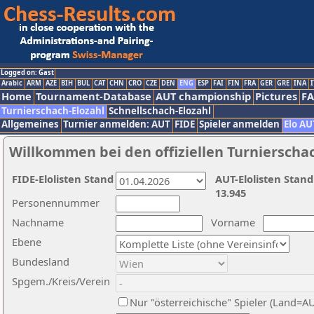
Logged on: Gast
Arabic
ARM
AZE
BIH
BUL
CAT
CHN
CRO
CZE
DEN
ENG
ESP
FAI
FIN
FRA
GER
GRE
INA
I
Home
Tournament-Database
AUT championship
Pictures
F
Turnierschach-Elozahl
Schnellschach-Elozahl
Allgemeines
Turnier anmelden: AUT
FIDE
Spieler anmelden
Elo AU
Willkommen bei den offiziellen Turnierscha
FIDE-Elolisten Stand
AUT-Elolisten Stand
13.945
Personennummer
Nachname
Vorname
Ebene
Bundesland
Spgem./Kreis/Verein
Nur "österreichische" Spieler (Land=A