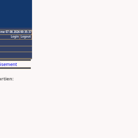
ime 07.08.2026 00:35:37
Login
Logout
artien: