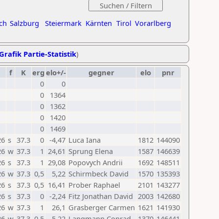
ch
Salzburg
Steiermark
Kärnten
Tirol
Vorarlberg
Grafik Partie-Statistik
)
f
K
erg
elo+/-
gegner
elo
pnr
0
0
0
1364
0
1362
0
1420
0
1469
26
s
37.3
0
-4,47
Luca Iana
1812
144090
26
w
37.3
1
24,61
Sprung Elena
1587
146639
26
s
37.3
1
29,08
Popovych Andrii
1692
148511
26
w
37.3
0,5
5,22
Schirmbeck David
1570
135393
26
s
37.3
0,5
16,41
Prober Raphael
2101
143277
26
s
37.3
0
-2,24
Fitz Jonathan David
2003
142680
26
w
37.3
1
26,1
Grasberger Carmen
1621
141930
26
w
37.3
0,5
-5,22
Langmann Conrad
1370
146441