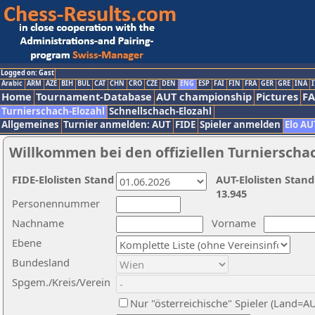
Logged on: Gast
Arabic
ARM
AZE
BIH
BUL
CAT
CHN
CRO
CZE
DEN
ENG
ESP
FAI
FIN
FRA
GER
GRE
INA
I
Home
Tournament-Database
AUT championship
Pictures
F
Turnierschach-Elozahl
Schnellschach-Elozahl
Allgemeines
Turnier anmelden: AUT
FIDE
Spieler anmelden
Elo AU
Willkommen bei den offiziellen Turnierscha
FIDE-Elolisten Stand
AUT-Elolisten Stand
13.945
Personennummer
Nachname
Vorname
Ebene
Bundesland
Spgem./Kreis/Verein
Nur "österreichische" Spieler (Land=A