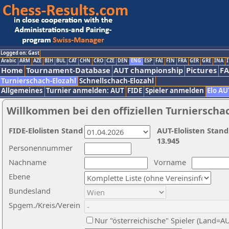
Logged on: Gast
Arabic
ARM
AZE
BIH
BUL
CAT
CHN
CRO
CZE
DEN
ENG
ESP
FAI
FIN
FRA
GER
GRE
INA
I
Home
Tournament-Database
AUT championship
Pictures
F
Turnierschach-Elozahl
Schnellschach-Elozahl
Allgemeines
Turnier anmelden: AUT
FIDE
Spieler anmelden
Elo AU
Willkommen bei den offiziellen Turnierscha
FIDE-Elolisten Stand
AUT-Elolisten Stand
13.945
Personennummer
Nachname
Vorname
Ebene
Bundesland
Spgem./Kreis/Verein
Nur "österreichische" Spieler (Land=A