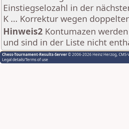
Einstiegselozahl in der nächst
K ... Korrektur wegen doppelt
Hinweis2
Kontumazen werden g
und sind in der Liste nicht enth
Chess-Tournament-Results-Server
© 2006-2026 Heinz Herzog
, CMS-
Legal details/Terms of use