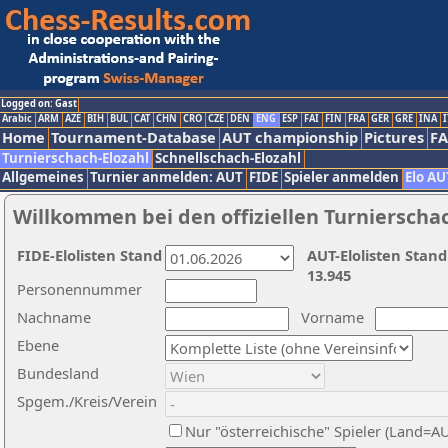
Logged on: Gast
Arabic
ARM
AZE
BIH
BUL
CAT
CHN
CRO
CZE
DEN
ENG
ESP
FAI
FIN
FRA
GER
GRE
INA
I
Home
Tournament-Database
AUT championship
Pictures
F
Turnierschach-Elozahl
Schnellschach-Elozahl
Allgemeines
Turnier anmelden: AUT
FIDE
Spieler anmelden
Elo AU
Willkommen bei den offiziellen Turnierscha
FIDE-Elolisten Stand
AUT-Elolisten Stand
13.945
Personennummer
Nachname
Vorname
Ebene
Bundesland
Spgem./Kreis/Verein
Nur "österreichische" Spieler (Land=A