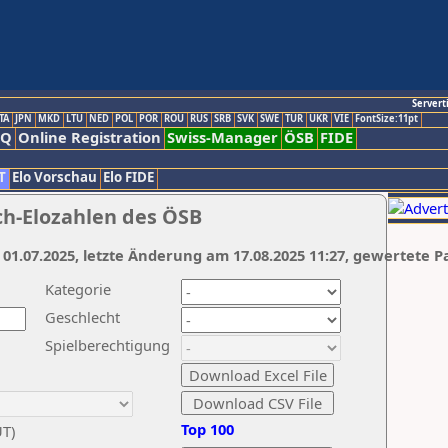
Servert
TA
JPN
MKD
LTU
NED
POL
POR
ROU
RUS
SRB
SVK
SWE
TUR
UKR
VIE
FontSize:11pt
AQ
Online Registration
Swiss-Manager
ÖSB
FIDE
T
Elo Vorschau
Elo FIDE
ch-Elozahlen des ÖSB
 01.07.2025, letzte Änderung am 17.08.2025 11:27, gewertete P
Kategorie
Geschlecht
Spielberechtigung
Top 100
UT)