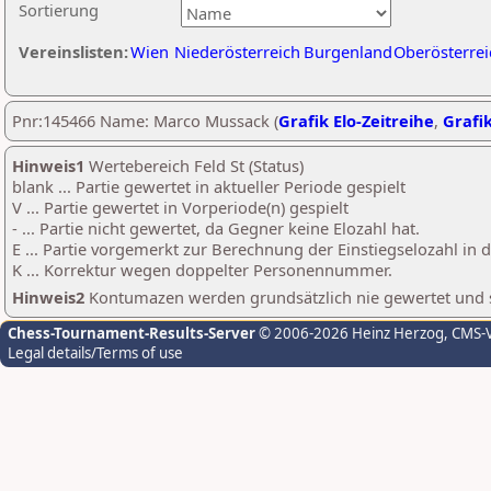
Sortierung
Vereinslisten:
Wien
Niederösterreich
Burgenland
Oberösterrei
Pnr:145466 Name: Marco Mussack (
Grafik Elo-Zeitreihe
,
Grafik
Hinweis1
Wertebereich Feld St (Status)
blank ... Partie gewertet in aktueller Periode gespielt
V ... Partie gewertet in Vorperiode(n) gespielt
- ... Partie nicht gewertet, da Gegner keine Elozahl hat.
E ... Partie vorgemerkt zur Berechnung der Einstiegselozahl in
K ... Korrektur wegen doppelter Personennummer.
Hinweis2
Kontumazen werden grundsätzlich nie gewertet und sin
Chess-Tournament-Results-Server
© 2006-2026 Heinz Herzog
, CMS-
Legal details/Terms of use