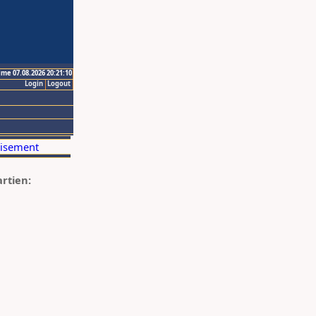
ime 07.08.2026 20:21:10
Login
Logout
artien: