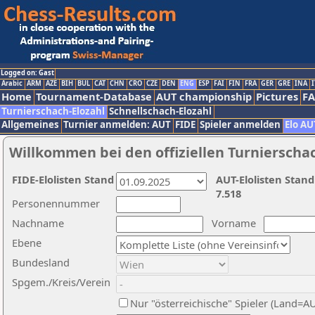
Logged on: Gast
Arabic
ARM
AZE
BIH
BUL
CAT
CHN
CRO
CZE
DEN
ENG
ESP
FAI
FIN
FRA
GER
GRE
INA
I
Home
Tournament-Database
AUT championship
Pictures
F
Turnierschach-Elozahl
Schnellschach-Elozahl
Allgemeines
Turnier anmelden: AUT
FIDE
Spieler anmelden
Elo AU
Willkommen bei den offiziellen Turnierscha
FIDE-Elolisten Stand
AUT-Elolisten Stand
7.518
Personennummer
Nachname
Vorname
Ebene
Bundesland
Spgem./Kreis/Verein
Nur "österreichische" Spieler (Land=A