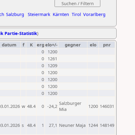
ch
Salzburg
Steiermark
Kärnten
Tirol
Vorarlberg
k Partie-Statistik
)
datum
f
K
erg
elo+/-
gegner
elo
pnr
0
1200
0
1261
0
1209
0
1200
0
1200
0
1200
0
1200
Salzburger
03.01.2026
w
48.4
0
-24,2
1200
146031
Mia
03.01.2026
s
48.4
1
27,1
Neuner Maja
1244
148149