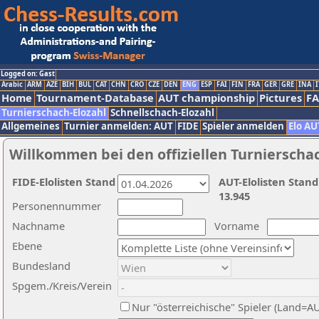
Logged on: Gast
Arabic
ARM
AZE
BIH
BUL
CAT
CHN
CRO
CZE
DEN
ENG
ESP
FAI
FIN
FRA
GER
GRE
INA
I
Home
Tournament-Database
AUT championship
Pictures
F
Turnierschach-Elozahl
Schnellschach-Elozahl
Allgemeines
Turnier anmelden: AUT
FIDE
Spieler anmelden
Elo AU
Willkommen bei den offiziellen Turnierscha
FIDE-Elolisten Stand
AUT-Elolisten Stand
13.945
Personennummer
Nachname
Vorname
Ebene
Bundesland
Spgem./Kreis/Verein
Nur "österreichische" Spieler (Land=A