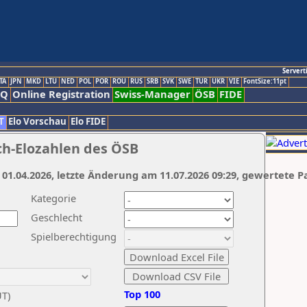
Servert
TA
JPN
MKD
LTU
NED
POL
POR
ROU
RUS
SRB
SVK
SWE
TUR
UKR
VIE
FontSize:11pt
AQ
Online Registration
Swiss-Manager
ÖSB
FIDE
T
Elo Vorschau
Elo FIDE
ch-Elozahlen des ÖSB
 01.04.2026, letzte Änderung am 11.07.2026 09:29, gewertete P
Kategorie
Geschlecht
Spielberechtigung
Top 100
UT)