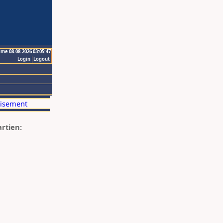
ime 08.08.2026 03:05:47
Login
Logout
artien: