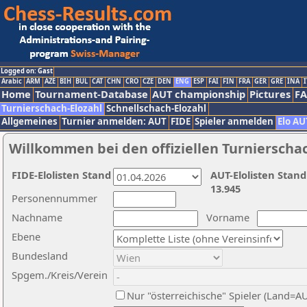
Logged on: Gast
Arabic
ARM
AZE
BIH
BUL
CAT
CHN
CRO
CZE
DEN
ENG
ESP
FAI
FIN
FRA
GER
GRE
INA
I
Home
Tournament-Database
AUT championship
Pictures
F
Turnierschach-Elozahl
Schnellschach-Elozahl
Allgemeines
Turnier anmelden: AUT
FIDE
Spieler anmelden
Elo AU
Willkommen bei den offiziellen Turnierscha
FIDE-Elolisten Stand
AUT-Elolisten Stand
13.945
Personennummer
Nachname
Vorname
Ebene
Bundesland
Spgem./Kreis/Verein
Nur "österreichische" Spieler (Land=A