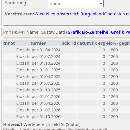
Sortierung
Vereinslisten:
Wien
Niederösterreich
Burgenland
Oberösterrei
Pnr:145441 Name: Gustav Dattl (
Grafik Elo-Zeitreihe
,
Grafik Pa
tnr
St
turnier
bdld
rd
datum
f
K
erg
elo+/-
gegn
Elozahl per 01.04.2024
0
800
Elozahl per 01.07.2024
0
1200
Elozahl per 01.10.2024
0
1200
Elozahl per 01.01.2025
0
1200
Elozahl per 01.04.2025
0
1200
Elozahl per 01.07.2025
0
1200
Elozahl per 01.10.2025
0
1200
Elozahl per 01.01.2026
0
1200
Elozahl per 01.04.2026
0
1200
Elozahl per 01.07.2026
0
1200
Elozahl per 01.10.2026
0
1200
Hinweis1
Wertebereich Feld St (Status)
blank ... Partie gewertet in aktueller Periode gespielt