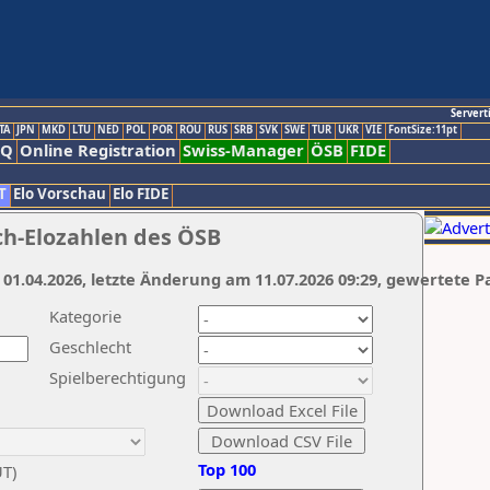
Servert
TA
JPN
MKD
LTU
NED
POL
POR
ROU
RUS
SRB
SVK
SWE
TUR
UKR
VIE
FontSize:11pt
AQ
Online Registration
Swiss-Manager
ÖSB
FIDE
T
Elo Vorschau
Elo FIDE
ch-Elozahlen des ÖSB
 01.04.2026, letzte Änderung am 11.07.2026 09:29, gewertete P
Kategorie
Geschlecht
Spielberechtigung
Top 100
UT)