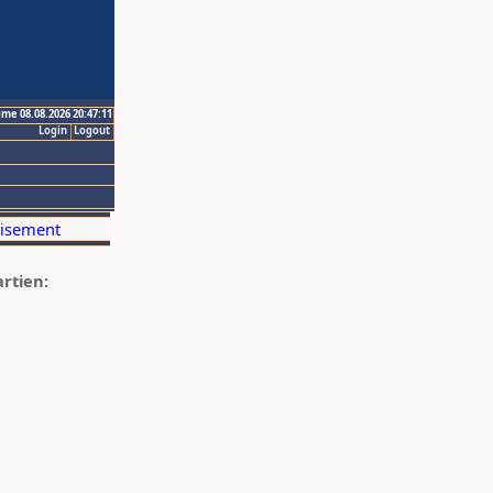
ime 08.08.2026 20:47:11
Login
Logout
artien: