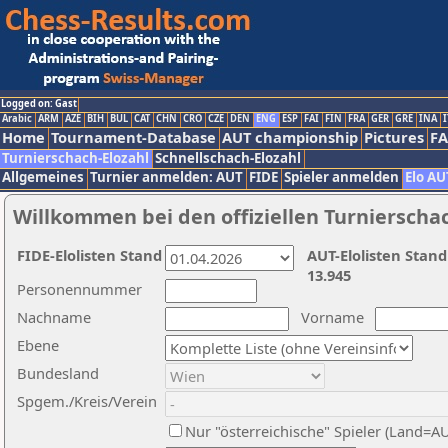
Logged on: Gast
Arabic
ARM
AZE
BIH
BUL
CAT
CHN
CRO
CZE
DEN
ENG
ESP
FAI
FIN
FRA
GER
GRE
INA
I
Home
Tournament-Database
AUT championship
Pictures
F
Turnierschach-Elozahl
Schnellschach-Elozahl
Allgemeines
Turnier anmelden: AUT
FIDE
Spieler anmelden
Elo AU
Willkommen bei den offiziellen Turnierscha
FIDE-Elolisten Stand
AUT-Elolisten Stand
13.945
Personennummer
Nachname
Vorname
Ebene
Bundesland
Spgem./Kreis/Verein
Nur "österreichische" Spieler (Land=A