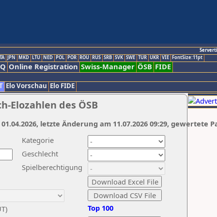
Servert
TA
JPN
MKD
LTU
NED
POL
POR
ROU
RUS
SRB
SVK
SWE
TUR
UKR
VIE
FontSize:11pt
AQ
Online Registration
Swiss-Manager
ÖSB
FIDE
T
Elo Vorschau
Elo FIDE
ch-Elozahlen des ÖSB
 01.04.2026, letzte Änderung am 11.07.2026 09:29, gewertete P
Kategorie
Geschlecht
Spielberechtigung
Top 100
UT)