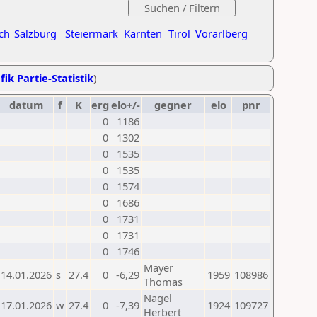
ch
Salzburg
Steiermark
Kärnten
Tirol
Vorarlberg
fik Partie-Statistik
)
datum
f
K
erg
elo+/-
gegner
elo
pnr
0
1186
0
1302
0
1535
0
1535
0
1574
0
1686
0
1731
0
1731
0
1746
Mayer
14.01.2026
s
27.4
0
-6,29
1959
108986
Thomas
Nagel
17.01.2026
w
27.4
0
-7,39
1924
109727
Herbert