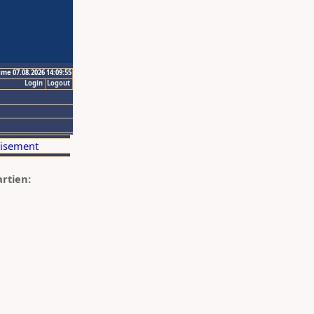
ime 07.08.2026 14:09:55
Login
Logout
artien: