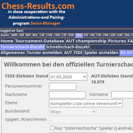
Logged on: Gast
Arabic
ARM
AZE
BIH
BUL
CAT
CHN
CRO
CZE
DEN
ENG
ESP
FAI
FIN
FRA
GER
GRE
INA
I
Home
Tournament-Database
AUT championship
Pictures
F
Turnierschach-Elozahl
Schnellschach-Elozahl
Allgemeines
Turnier anmelden: AUT
FIDE
Spieler anmelden
Elo AU
Willkommen bei den offiziellen Turnierscha
FIDE-Elolisten Stand
AUT-Elolisten Stand
10.879
Personennummer
Nachname
Vorname
Ebene
Bundesland
Spgem./Kreis/Verein
Nur "österreichische" Spieler (Land=A