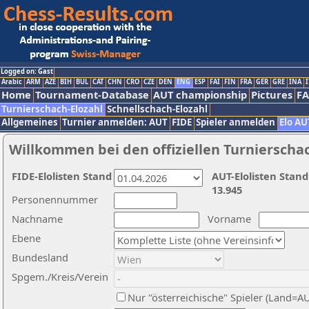
Logged on: Gast
Arabic
ARM
AZE
BIH
BUL
CAT
CHN
CRO
CZE
DEN
ENG
ESP
FAI
FIN
FRA
GER
GRE
INA
I
Home
Tournament-Database
AUT championship
Pictures
F
Turnierschach-Elozahl
Schnellschach-Elozahl
Allgemeines
Turnier anmelden: AUT
FIDE
Spieler anmelden
Elo AU
Willkommen bei den offiziellen Turnierscha
FIDE-Elolisten Stand
AUT-Elolisten Stand
13.945
Personennummer
Nachname
Vorname
Ebene
Bundesland
Spgem./Kreis/Verein
Nur "österreichische" Spieler (Land=A