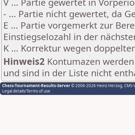
V ... Partie gewertet in Vorperi
- ... Partie nicht gewertet, da 
E ... Partie vorgemerkt zur Be
Einstiegselozahl in der nächst
K ... Korrektur wegen doppelt
Hinweis2
Kontumazen werden g
und sind in der Liste nicht enth
Chess-Tournament-Results-Server
© 2006-2026 Heinz Herzog
, CMS-
Legal details/Terms of use