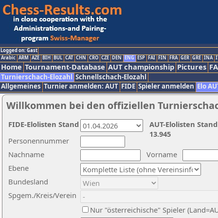
Logged on: Gast
Arabic
ARM
AZE
BIH
BUL
CAT
CHN
CRO
CZE
DEN
ENG
ESP
FAI
FIN
FRA
GER
GRE
INA
I
Home
Tournament-Database
AUT championship
Pictures
F
Turnierschach-Elozahl
Schnellschach-Elozahl
Allgemeines
Turnier anmelden: AUT
FIDE
Spieler anmelden
Elo AU
Willkommen bei den offiziellen Turnierscha
FIDE-Elolisten Stand
AUT-Elolisten Stand
13.945
Personennummer
Nachname
Vorname
Ebene
Bundesland
Spgem./Kreis/Verein
Nur "österreichische" Spieler (Land=A