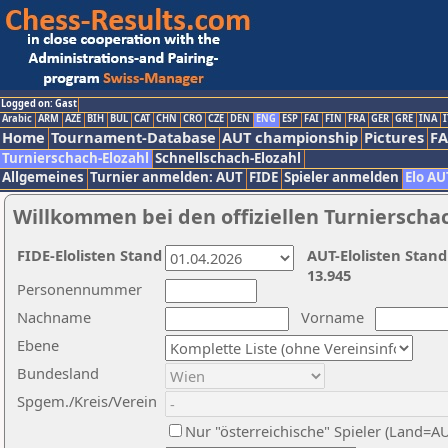
Logged on: Gast
Arabic
ARM
AZE
BIH
BUL
CAT
CHN
CRO
CZE
DEN
ENG
ESP
FAI
FIN
FRA
GER
GRE
INA
I
Home
Tournament-Database
AUT championship
Pictures
F
Turnierschach-Elozahl
Schnellschach-Elozahl
Allgemeines
Turnier anmelden: AUT
FIDE
Spieler anmelden
Elo AU
Willkommen bei den offiziellen Turnierscha
FIDE-Elolisten Stand
AUT-Elolisten Stand
13.945
Personennummer
Nachname
Vorname
Ebene
Bundesland
Spgem./Kreis/Verein
Nur "österreichische" Spieler (Land=A