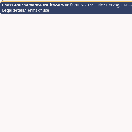
Chess-Tournament-Results-Server
© 2006-2026 Heinz Herzog
, CMS-
Legal details/Terms of use