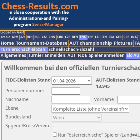
Logged on: Gast
Arabic
ARM
AZE
BIH
BUL
CAT
CHN
CRO
CZE
DEN
ENG
ESP
FAI
FIN
FRA
GER
GRE
INA
I
Home
Tournament-Database
AUT championship
Pictures
F
Turnierschach-Elozahl
Schnellschach-Elozahl
Allgemeines
Turnier anmelden: AUT
FIDE
Spieler anmelden
Elo AU
Willkommen bei den offiziellen Turnierscha
FIDE-Elolisten Stand
AUT-Elolisten Stand
13.945
Personennummer
Nachname
Vorname
Ebene
Bundesland
Spgem./Kreis/Verein
Nur "österreichische" Spieler (Land=A