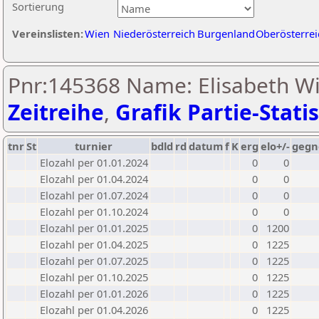
Sortierung
Vereinslisten:
Wien
Niederösterreich
Burgenland
Oberösterrei
Pnr:145368 Name: Elisabeth Wi
Zeitreihe
,
Grafik Partie-Statis
tnr
St
turnier
bdld
rd
datum
f
K
erg
elo+/-
gegn
Elozahl per 01.01.2024
0
0
Elozahl per 01.04.2024
0
0
Elozahl per 01.07.2024
0
0
Elozahl per 01.10.2024
0
0
Elozahl per 01.01.2025
0
1200
Elozahl per 01.04.2025
0
1225
Elozahl per 01.07.2025
0
1225
Elozahl per 01.10.2025
0
1225
Elozahl per 01.01.2026
0
1225
Elozahl per 01.04.2026
0
1225