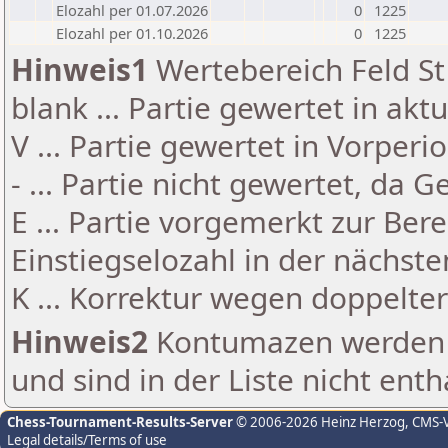
Elozahl per 01.07.2026
0
1225
Elozahl per 01.10.2026
0
1225
Hinweis1
Wertebereich Feld St 
blank ... Partie gewertet in akt
V ... Partie gewertet in Vorperi
- ... Partie nicht gewertet, da 
E ... Partie vorgemerkt zur Be
Einstiegselozahl in der nächst
K ... Korrektur wegen doppelt
Hinweis2
Kontumazen werden g
und sind in der Liste nicht enth
Chess-Tournament-Results-Server
© 2006-2026 Heinz Herzog
, CMS-
Legal details/Terms of use