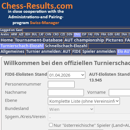
Logged on: Gast
Arabic
ARM
AZE
BIH
BUL
CAT
CHN
CRO
CZE
DEN
ENG
ESP
FAI
FIN
FRA
GER
GRE
INA
I
Home
Tournament-Database
AUT championship
Pictures
F
Turnierschach-Elozahl
Schnellschach-Elozahl
Allgemeines
Turnier anmelden: AUT
FIDE
Spieler anmelden
Elo AU
Willkommen bei den offiziellen Turnierscha
FIDE-Elolisten Stand
AUT-Elolisten Stand
13.945
Personennummer
Nachname
Vorname
Ebene
Bundesland
Spgem./Kreis/Verein
Nur "österreichische" Spieler (Land=A