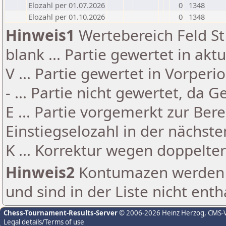
Elozahl per 01.07.2026
0
1348
Elozahl per 01.10.2026
0
1348
Hinweis1
Wertebereich Feld St 
blank ... Partie gewertet in akt
V ... Partie gewertet in Vorperi
- ... Partie nicht gewertet, da 
E ... Partie vorgemerkt zur Be
Einstiegselozahl in der nächst
K ... Korrektur wegen doppelt
Hinweis2
Kontumazen werden g
und sind in der Liste nicht enth
Chess-Tournament-Results-Server
© 2006-2026 Heinz Herzog
, CMS-
Legal details/Terms of use