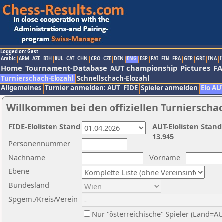
Logged on: Gast
Arabic
ARM
AZE
BIH
BUL
CAT
CHN
CRO
CZE
DEN
ENG
ESP
FAI
FIN
FRA
GER
GRE
INA
I
Home
Tournament-Database
AUT championship
Pictures
F
Turnierschach-Elozahl
Schnellschach-Elozahl
Allgemeines
Turnier anmelden: AUT
FIDE
Spieler anmelden
Elo AU
Willkommen bei den offiziellen Turnierscha
FIDE-Elolisten Stand
AUT-Elolisten Stand
13.945
Personennummer
Nachname
Vorname
Ebene
Bundesland
Spgem./Kreis/Verein
Nur "österreichische" Spieler (Land=A