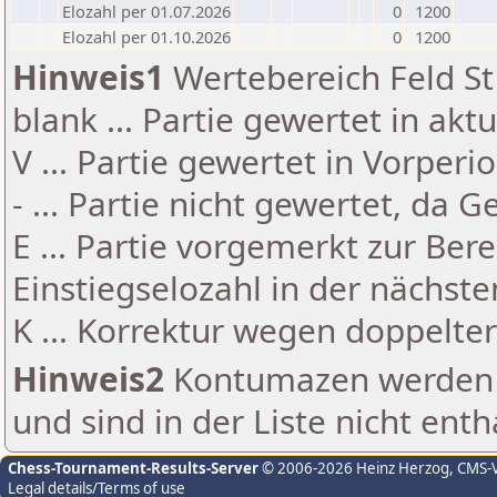
Elozahl per 01.07.2026
0
1200
Elozahl per 01.10.2026
0
1200
Hinweis1
Wertebereich Feld St 
blank ... Partie gewertet in akt
V ... Partie gewertet in Vorperi
- ... Partie nicht gewertet, da 
E ... Partie vorgemerkt zur Be
Einstiegselozahl in der nächst
K ... Korrektur wegen doppelt
Hinweis2
Kontumazen werden g
und sind in der Liste nicht enth
Chess-Tournament-Results-Server
© 2006-2026 Heinz Herzog
, CMS-
Legal details/Terms of use