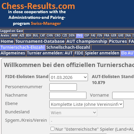
Logged on: Gast
Arabic
ARM
AZE
BIH
BUL
CAT
CHN
CRO
CZE
DEN
ENG
ESP
FAI
FIN
FRA
GER
GRE
INA
I
Home
Tournament-Database
AUT championship
Pictures
F
Turnierschach-Elozahl
Schnellschach-Elozahl
Allgemeines
Turnier anmelden: AUT
FIDE
Spieler anmelden
Elo AU
Willkommen bei den offiziellen Turnierscha
FIDE-Elolisten Stand
AUT-Elolisten Stand
10.879
Personennummer
Nachname
Vorname
Ebene
Bundesland
Spgem./Kreis/Verein
Nur "österreichische" Spieler (Land=A