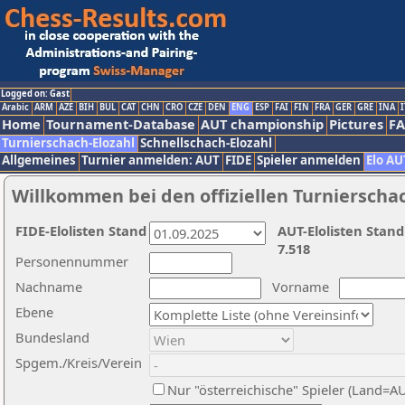
Logged on: Gast
Arabic
ARM
AZE
BIH
BUL
CAT
CHN
CRO
CZE
DEN
ENG
ESP
FAI
FIN
FRA
GER
GRE
INA
I
Home
Tournament-Database
AUT championship
Pictures
F
Turnierschach-Elozahl
Schnellschach-Elozahl
Allgemeines
Turnier anmelden: AUT
FIDE
Spieler anmelden
Elo AU
Willkommen bei den offiziellen Turnierscha
FIDE-Elolisten Stand
AUT-Elolisten Stand
7.518
Personennummer
Nachname
Vorname
Ebene
Bundesland
Spgem./Kreis/Verein
Nur "österreichische" Spieler (Land=A