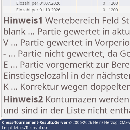
Elozahl per 01.07.2026
0
1200
Elozahl per 01.10.2026
0
1200
Hinweis1
Wertebereich Feld St 
blank ... Partie gewertet in akt
V ... Partie gewertet in Vorperi
- ... Partie nicht gewertet, da 
E ... Partie vorgemerkt zur Be
Einstiegselozahl in der nächst
K ... Korrektur wegen doppelt
Hinweis2
Kontumazen werden g
und sind in der Liste nicht enth
Chess-Tournament-Results-Server
© 2006-2026 Heinz Herzog
, CMS-
Legal details/Terms of use