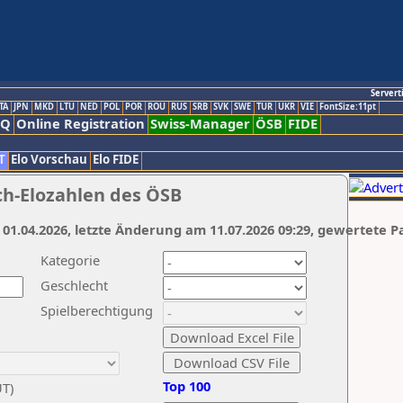
Servert
TA
JPN
MKD
LTU
NED
POL
POR
ROU
RUS
SRB
SVK
SWE
TUR
UKR
VIE
FontSize:11pt
AQ
Online Registration
Swiss-Manager
ÖSB
FIDE
T
Elo Vorschau
Elo FIDE
ch-Elozahlen des ÖSB
 01.04.2026, letzte Änderung am 11.07.2026 09:29, gewertete P
Kategorie
Geschlecht
Spielberechtigung
Top 100
UT)