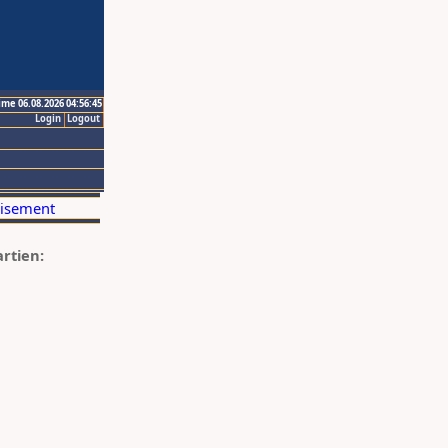
ime 06.08.2026 04:56:45
Login
Logout
artien: