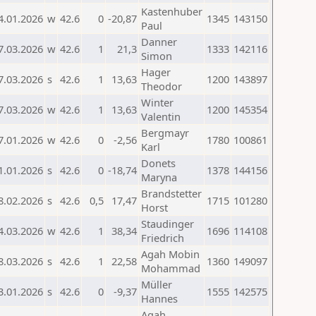
Kastenhuber
4.01.2026
w
42.6
0
-20,87
1345
143150
Paul
Danner
7.03.2026
w
42.6
1
21,3
1333
142116
Simon
Hager
7.03.2026
s
42.6
1
13,63
1200
143897
Theodor
Winter
7.03.2026
w
42.6
1
13,63
1200
145354
Valentin
Bergmayr
7.01.2026
w
42.6
0
-2,56
1780
100861
Karl
Donets
1.01.2026
s
42.6
0
-18,74
1378
144156
Maryna
Brandstetter
8.02.2026
s
42.6
0,5
17,47
1715
101280
Horst
Staudinger
4.03.2026
w
42.6
1
38,34
1696
114108
Friedrich
Agah Mobin
8.03.2026
s
42.6
1
22,58
1360
149097
Mohammad
Müller
3.01.2026
s
42.6
0
-9,37
1555
142575
Hannes
Agah