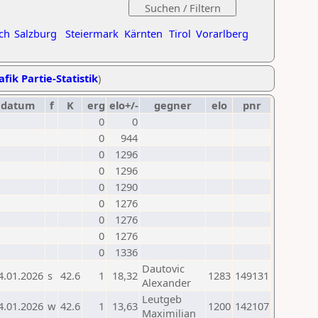
ch
Salzburg
Steiermark
Kärnten
Tirol
Vorarlberg
afik Partie-Statistik
)
datum
f
K
erg
elo+/-
gegner
elo
pnr
0
0
0
944
0
1296
0
1296
0
1290
0
1276
0
1276
0
1276
0
1336
Dautovic
4.01.2026
s
42.6
1
18,32
1283
149131
Alexander
Leutgeb
4.01.2026
w
42.6
1
13,63
1200
142107
Maximilian