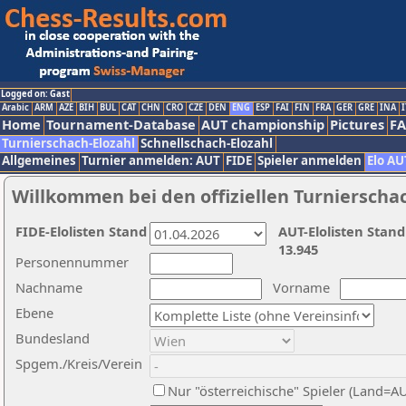
Logged on: Gast
Arabic
ARM
AZE
BIH
BUL
CAT
CHN
CRO
CZE
DEN
ENG
ESP
FAI
FIN
FRA
GER
GRE
INA
I
Home
Tournament-Database
AUT championship
Pictures
F
Turnierschach-Elozahl
Schnellschach-Elozahl
Allgemeines
Turnier anmelden: AUT
FIDE
Spieler anmelden
Elo AU
Willkommen bei den offiziellen Turnierscha
FIDE-Elolisten Stand
AUT-Elolisten Stand
13.945
Personennummer
Nachname
Vorname
Ebene
Bundesland
Spgem./Kreis/Verein
Nur "österreichische" Spieler (Land=A