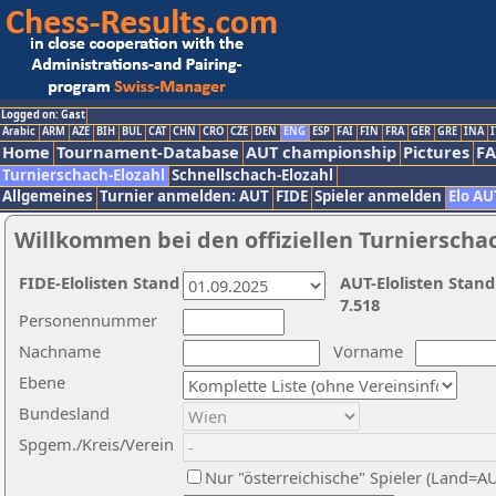
Logged on: Gast
Arabic
ARM
AZE
BIH
BUL
CAT
CHN
CRO
CZE
DEN
ENG
ESP
FAI
FIN
FRA
GER
GRE
INA
I
Home
Tournament-Database
AUT championship
Pictures
F
Turnierschach-Elozahl
Schnellschach-Elozahl
Allgemeines
Turnier anmelden: AUT
FIDE
Spieler anmelden
Elo AU
Willkommen bei den offiziellen Turnierscha
FIDE-Elolisten Stand
AUT-Elolisten Stand
7.518
Personennummer
Nachname
Vorname
Ebene
Bundesland
Spgem./Kreis/Verein
Nur "österreichische" Spieler (Land=A