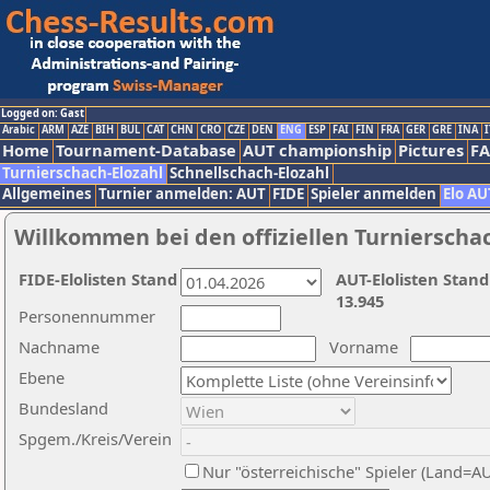
Logged on: Gast
Arabic
ARM
AZE
BIH
BUL
CAT
CHN
CRO
CZE
DEN
ENG
ESP
FAI
FIN
FRA
GER
GRE
INA
I
Home
Tournament-Database
AUT championship
Pictures
F
Turnierschach-Elozahl
Schnellschach-Elozahl
Allgemeines
Turnier anmelden: AUT
FIDE
Spieler anmelden
Elo AU
Willkommen bei den offiziellen Turnierscha
FIDE-Elolisten Stand
AUT-Elolisten Stand
13.945
Personennummer
Nachname
Vorname
Ebene
Bundesland
Spgem./Kreis/Verein
Nur "österreichische" Spieler (Land=A