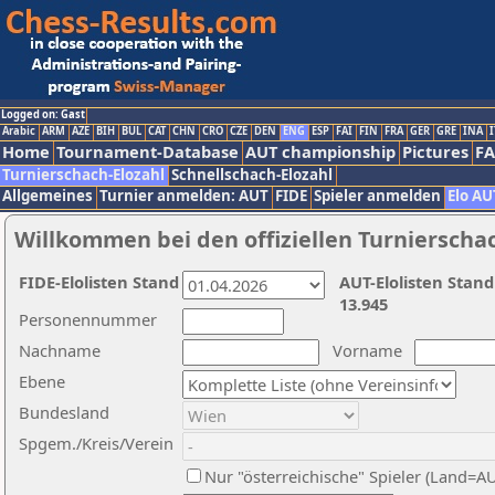
Logged on: Gast
Arabic
ARM
AZE
BIH
BUL
CAT
CHN
CRO
CZE
DEN
ENG
ESP
FAI
FIN
FRA
GER
GRE
INA
I
Home
Tournament-Database
AUT championship
Pictures
F
Turnierschach-Elozahl
Schnellschach-Elozahl
Allgemeines
Turnier anmelden: AUT
FIDE
Spieler anmelden
Elo AU
Willkommen bei den offiziellen Turnierscha
FIDE-Elolisten Stand
AUT-Elolisten Stand
13.945
Personennummer
Nachname
Vorname
Ebene
Bundesland
Spgem./Kreis/Verein
Nur "österreichische" Spieler (Land=A