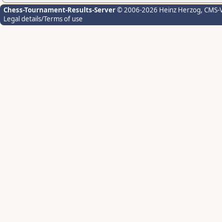
Chess-Tournament-Results-Server
© 2006-2026 Heinz Herzog
, CMS-
Legal details/Terms of use