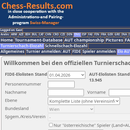
Logged on: Gast
Arabic
ARM
AZE
BIH
BUL
CAT
CHN
CRO
CZE
DEN
ENG
ESP
FAI
FIN
FRA
GER
GRE
INA
I
Home
Tournament-Database
AUT championship
Pictures
F
Turnierschach-Elozahl
Schnellschach-Elozahl
Allgemeines
Turnier anmelden: AUT
FIDE
Spieler anmelden
Elo AU
Willkommen bei den offiziellen Turnierscha
FIDE-Elolisten Stand
AUT-Elolisten Stand
13.945
Personennummer
Nachname
Vorname
Ebene
Bundesland
Spgem./Kreis/Verein
Nur "österreichische" Spieler (Land=A