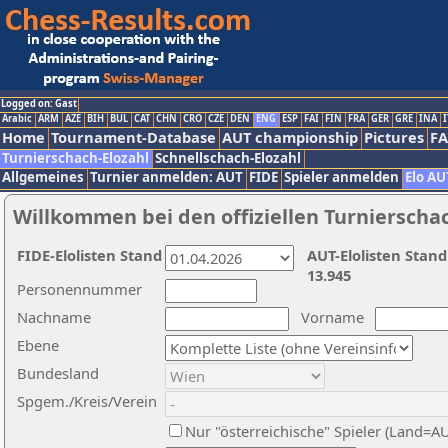
Logged on: Gast
Arabic
ARM
AZE
BIH
BUL
CAT
CHN
CRO
CZE
DEN
ENG
ESP
FAI
FIN
FRA
GER
GRE
INA
I
Home
Tournament-Database
AUT championship
Pictures
F
Turnierschach-Elozahl
Schnellschach-Elozahl
Allgemeines
Turnier anmelden: AUT
FIDE
Spieler anmelden
Elo AU
Willkommen bei den offiziellen Turnierscha
FIDE-Elolisten Stand
AUT-Elolisten Stand
13.945
Personennummer
Nachname
Vorname
Ebene
Bundesland
Spgem./Kreis/Verein
Nur "österreichische" Spieler (Land=A