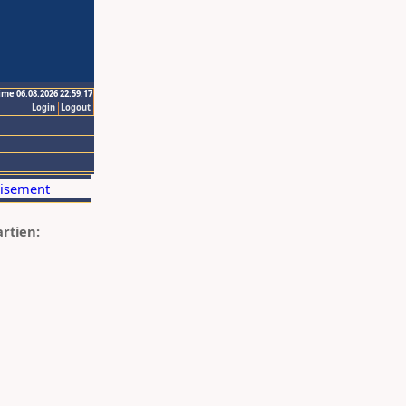
ime 06.08.2026 22:59:17
Login
Logout
artien: