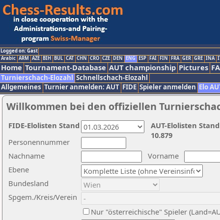
Logged on: Gast
Arabic
ARM
AZE
BIH
BUL
CAT
CHN
CRO
CZE
DEN
ENG
ESP
FAI
FIN
FRA
GER
GRE
INA
I
Home
Tournament-Database
AUT championship
Pictures
F
Turnierschach-Elozahl
Schnellschach-Elozahl
Allgemeines
Turnier anmelden: AUT
FIDE
Spieler anmelden
Elo AU
Willkommen bei den offiziellen Turnierscha
FIDE-Elolisten Stand
AUT-Elolisten Stand
10.879
Personennummer
Nachname
Vorname
Ebene
Bundesland
Spgem./Kreis/Verein
Nur "österreichische" Spieler (Land=A