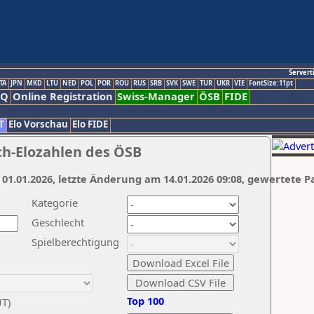
Servert
TA
JPN
MKD
LTU
NED
POL
POR
ROU
RUS
SRB
SVK
SWE
TUR
UKR
VIE
FontSize:11pt
AQ
Online Registration
Swiss-Manager
ÖSB
FIDE
T
Elo Vorschau
Elo FIDE
ch-Elozahlen des ÖSB
 01.01.2026, letzte Änderung am 14.01.2026 09:08, gewertete P
Kategorie
Geschlecht
Spielberechtigung
Top 100
UT)