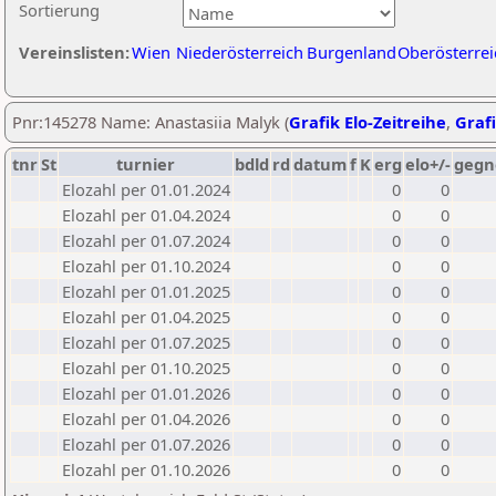
Sortierung
Vereinslisten:
Wien
Niederösterreich
Burgenland
Oberösterrei
Pnr:145278 Name: Anastasiia Malyk (
Grafik Elo-Zeitreihe
,
Grafi
tnr
St
turnier
bdld
rd
datum
f
K
erg
elo+/-
gegn
Elozahl per 01.01.2024
0
0
Elozahl per 01.04.2024
0
0
Elozahl per 01.07.2024
0
0
Elozahl per 01.10.2024
0
0
Elozahl per 01.01.2025
0
0
Elozahl per 01.04.2025
0
0
Elozahl per 01.07.2025
0
0
Elozahl per 01.10.2025
0
0
Elozahl per 01.01.2026
0
0
Elozahl per 01.04.2026
0
0
Elozahl per 01.07.2026
0
0
Elozahl per 01.10.2026
0
0