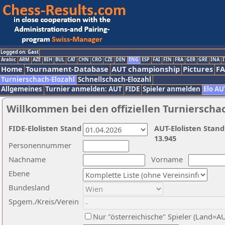
Logged on: Gast
Arabic
ARM
AZE
BIH
BUL
CAT
CHN
CRO
CZE
DEN
ENG
ESP
FAI
FIN
FRA
GER
GRE
INA
I
Home
Tournament-Database
AUT championship
Pictures
F
Turnierschach-Elozahl
Schnellschach-Elozahl
Allgemeines
Turnier anmelden: AUT
FIDE
Spieler anmelden
Elo AU
Willkommen bei den offiziellen Turnierscha
FIDE-Elolisten Stand
AUT-Elolisten Stand
13.945
Personennummer
Nachname
Vorname
Ebene
Bundesland
Spgem./Kreis/Verein
Nur "österreichische" Spieler (Land=A