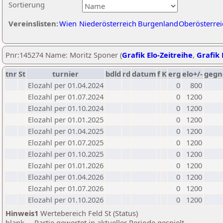
Sortierung
Vereinslisten:
Wien
Niederösterreich
Burgenland
Oberösterrei
Pnr:145274 Name: Moritz Sponer (
Grafik Elo-Zeitreihe
,
Grafik 
tnr
St
turnier
bdld
rd
datum
f
K
erg
elo+/-
gegn
Elozahl per 01.04.2024
0
800
Elozahl per 01.07.2024
0
1200
Elozahl per 01.10.2024
0
1200
Elozahl per 01.01.2025
0
1200
Elozahl per 01.04.2025
0
1200
Elozahl per 01.07.2025
0
1200
Elozahl per 01.10.2025
0
1200
Elozahl per 01.01.2026
0
1200
Elozahl per 01.04.2026
0
1200
Elozahl per 01.07.2026
0
1200
Elozahl per 01.10.2026
0
1200
Hinweis1
Wertebereich Feld St (Status)
blank ... Partie gewertet in aktueller Periode gespielt