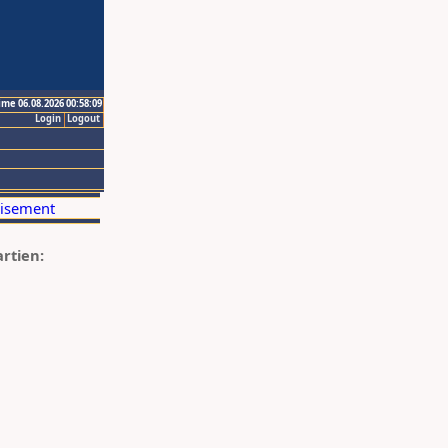
ime 06.08.2026 00:58:09
Login
Logout
artien: