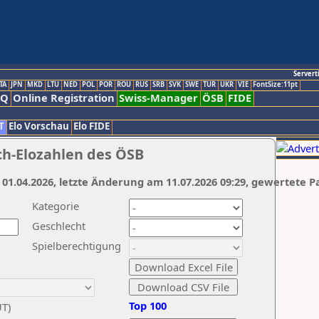
Servert
TA
JPN
MKD
LTU
NED
POL
POR
ROU
RUS
SRB
SVK
SWE
TUR
UKR
VIE
FontSize:11pt
AQ
Online Registration
Swiss-Manager
ÖSB
FIDE
T
Elo Vorschau
Elo FIDE
ch-Elozahlen des ÖSB
 01.04.2026, letzte Änderung am 11.07.2026 09:29, gewertete P
Kategorie
Geschlecht
Spielberechtigung
Top 100
UT)