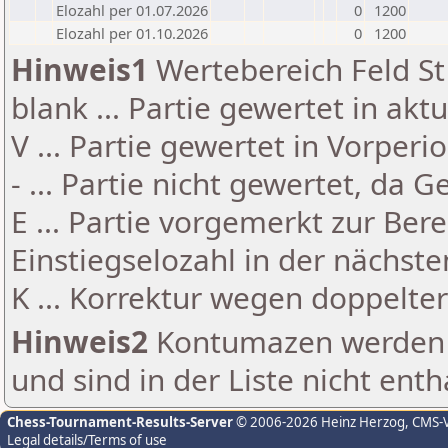
Elozahl per 01.07.2026
0
1200
Elozahl per 01.10.2026
0
1200
Hinweis1
Wertebereich Feld St 
blank ... Partie gewertet in akt
V ... Partie gewertet in Vorperi
- ... Partie nicht gewertet, da 
E ... Partie vorgemerkt zur Be
Einstiegselozahl in der nächst
K ... Korrektur wegen doppelt
Hinweis2
Kontumazen werden g
und sind in der Liste nicht enth
Chess-Tournament-Results-Server
© 2006-2026 Heinz Herzog
, CMS-
Legal details/Terms of use