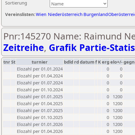
Sortierung
Vereinslisten:
Wien
Niederösterreich
Burgenland
Oberösterrei
Pnr:145270 Name: Raimund Ne
Zeitreihe
,
Grafik Partie-Statis
tnr
St
turnier
bdld
rd
datum
f
K
erg
elo+/-
gegn
Elozahl per 01.01.2024
0
0
Elozahl per 01.04.2024
0
0
Elozahl per 01.07.2024
0
0
Elozahl per 01.10.2024
0
0
Elozahl per 01.01.2025
0
1200
Elozahl per 01.04.2025
0
1200
Elozahl per 01.07.2025
0
1200
Elozahl per 01.10.2025
0
1200
Elozahl per 01.01.2026
0
1200
Elozahl per 01.04.2026
0
1200