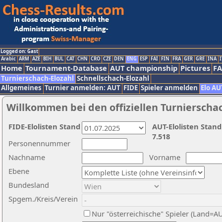
Logged on: Gast
Arabic
ARM
AZE
BIH
BUL
CAT
CHN
CRO
CZE
DEN
ENG
ESP
FAI
FIN
FRA
GER
GRE
INA
I
Home
Tournament-Database
AUT championship
Pictures
F
Turnierschach-Elozahl
Schnellschach-Elozahl
Allgemeines
Turnier anmelden: AUT
FIDE
Spieler anmelden
Elo AU
Willkommen bei den offiziellen Turnierscha
FIDE-Elolisten Stand
AUT-Elolisten Stand
7.518
Personennummer
Nachname
Vorname
Ebene
Bundesland
Spgem./Kreis/Verein
Nur "österreichische" Spieler (Land=A