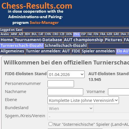
Logged on: Gast
Arabic
ARM
AZE
BIH
BUL
CAT
CHN
CRO
CZE
DEN
ENG
ESP
FAI
FIN
FRA
GER
GRE
INA
I
Home
Tournament-Database
AUT championship
Pictures
F
Turnierschach-Elozahl
Schnellschach-Elozahl
Allgemeines
Turnier anmelden: AUT
FIDE
Spieler anmelden
Elo AU
Willkommen bei den offiziellen Turnierscha
FIDE-Elolisten Stand
AUT-Elolisten Stand
13.945
Personennummer
Nachname
Vorname
Ebene
Bundesland
Spgem./Kreis/Verein
Nur "österreichische" Spieler (Land=A