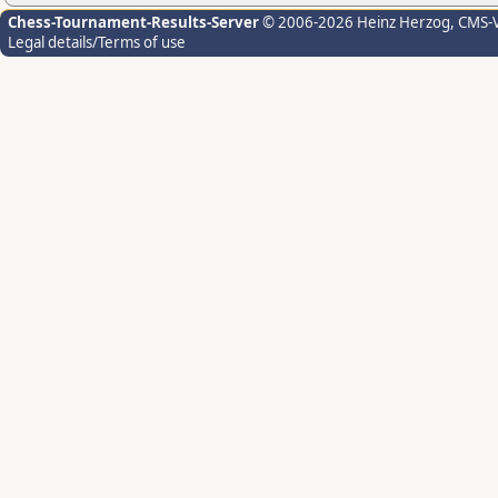
Chess-Tournament-Results-Server
© 2006-2026 Heinz Herzog
, CMS-
Legal details/Terms of use