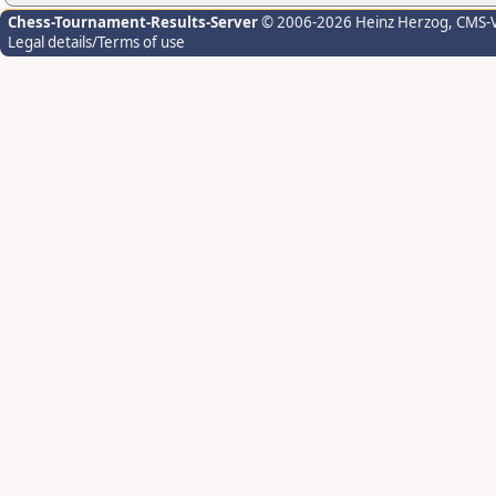
Chess-Tournament-Results-Server
© 2006-2026 Heinz Herzog
, CMS-
Legal details/Terms of use