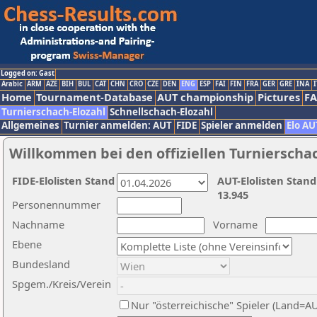
Logged on: Gast
Arabic
ARM
AZE
BIH
BUL
CAT
CHN
CRO
CZE
DEN
ENG
ESP
FAI
FIN
FRA
GER
GRE
INA
I
Home
Tournament-Database
AUT championship
Pictures
F
Turnierschach-Elozahl
Schnellschach-Elozahl
Allgemeines
Turnier anmelden: AUT
FIDE
Spieler anmelden
Elo AU
Willkommen bei den offiziellen Turnierscha
FIDE-Elolisten Stand
AUT-Elolisten Stand
13.945
Personennummer
Nachname
Vorname
Ebene
Bundesland
Spgem./Kreis/Verein
Nur "österreichische" Spieler (Land=A