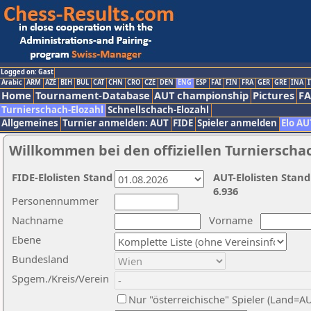
Logged on: Gast
Arabic
ARM
AZE
BIH
BUL
CAT
CHN
CRO
CZE
DEN
ENG
ESP
FAI
FIN
FRA
GER
GRE
INA
I
Home
Tournament-Database
AUT championship
Pictures
F
Turnierschach-Elozahl
Schnellschach-Elozahl
Allgemeines
Turnier anmelden: AUT
FIDE
Spieler anmelden
Elo AU
Willkommen bei den offiziellen Turnierscha
FIDE-Elolisten Stand
AUT-Elolisten Stand
6.936
Personennummer
Nachname
Vorname
Ebene
Bundesland
Spgem./Kreis/Verein
Nur "österreichische" Spieler (Land=A