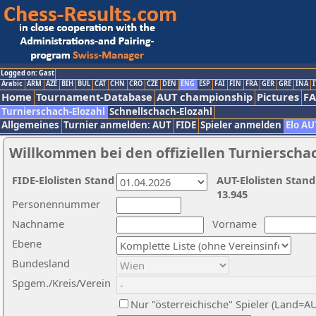
Logged on: Gast
Arabic
ARM
AZE
BIH
BUL
CAT
CHN
CRO
CZE
DEN
ENG
ESP
FAI
FIN
FRA
GER
GRE
INA
I
Home
Tournament-Database
AUT championship
Pictures
F
Turnierschach-Elozahl
Schnellschach-Elozahl
Allgemeines
Turnier anmelden: AUT
FIDE
Spieler anmelden
Elo AU
Willkommen bei den offiziellen Turnierscha
FIDE-Elolisten Stand
AUT-Elolisten Stand
13.945
Personennummer
Nachname
Vorname
Ebene
Bundesland
Spgem./Kreis/Verein
Nur "österreichische" Spieler (Land=A