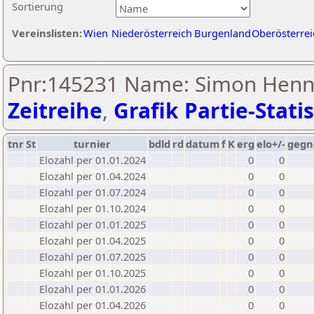
Sortierung
Vereinslisten:
Wien
Niederösterreich
Burgenland
Oberösterrei
Pnr:145231 Name: Simon Henne
Zeitreihe
,
Grafik Partie-Statis
tnr
St
turnier
bdld
rd
datum
f
K
erg
elo+/-
gegn
Elozahl per 01.01.2024
0
0
Elozahl per 01.04.2024
0
0
Elozahl per 01.07.2024
0
0
Elozahl per 01.10.2024
0
0
Elozahl per 01.01.2025
0
0
Elozahl per 01.04.2025
0
0
Elozahl per 01.07.2025
0
0
Elozahl per 01.10.2025
0
0
Elozahl per 01.01.2026
0
0
Elozahl per 01.04.2026
0
0