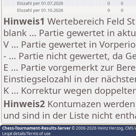
Elozahl per 01.07.2026
0
0
Elozahl per 01.10.2026
0
0
Hinweis1
Wertebereich Feld St 
blank ... Partie gewertet in akt
V ... Partie gewertet in Vorperi
- ... Partie nicht gewertet, da 
E ... Partie vorgemerkt zur Be
Einstiegselozahl in der nächst
K ... Korrektur wegen doppelt
Hinweis2
Kontumazen werden g
und sind in der Liste nicht enth
Chess-Tournament-Results-Server
© 2006-2026 Heinz Herzog
, CMS-
Legal details/Terms of use