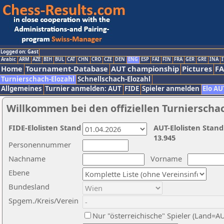
Logged on: Gast
Arabic
ARM
AZE
BIH
BUL
CAT
CHN
CRO
CZE
DEN
ENG
ESP
FAI
FIN
FRA
GER
GRE
INA
I
Home
Tournament-Database
AUT championship
Pictures
F
Turnierschach-Elozahl
Schnellschach-Elozahl
Allgemeines
Turnier anmelden: AUT
FIDE
Spieler anmelden
Elo AU
Willkommen bei den offiziellen Turnierscha
FIDE-Elolisten Stand
AUT-Elolisten Stand
13.945
Personennummer
Nachname
Vorname
Ebene
Bundesland
Spgem./Kreis/Verein
Nur "österreichische" Spieler (Land=A