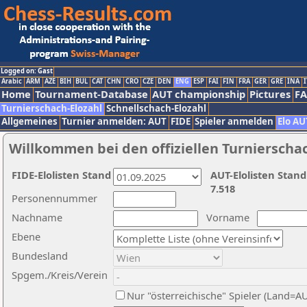
Logged on: Gast
Arabic
ARM
AZE
BIH
BUL
CAT
CHN
CRO
CZE
DEN
ENG
ESP
FAI
FIN
FRA
GER
GRE
INA
I
Home
Tournament-Database
AUT championship
Pictures
F
Turnierschach-Elozahl
Schnellschach-Elozahl
Allgemeines
Turnier anmelden: AUT
FIDE
Spieler anmelden
Elo AU
Willkommen bei den offiziellen Turnierscha
FIDE-Elolisten Stand
AUT-Elolisten Stand
7.518
Personennummer
Nachname
Vorname
Ebene
Bundesland
Spgem./Kreis/Verein
Nur "österreichische" Spieler (Land=A