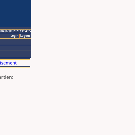
ime 07.08.2026 11:54:35
Login
Logout
artien: