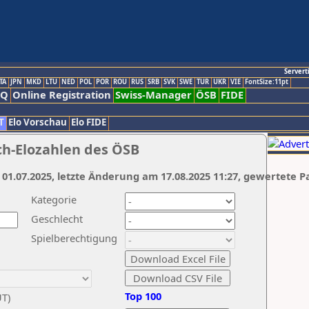
Servert
TA
JPN
MKD
LTU
NED
POL
POR
ROU
RUS
SRB
SVK
SWE
TUR
UKR
VIE
FontSize:11pt
AQ
Online Registration
Swiss-Manager
ÖSB
FIDE
T
Elo Vorschau
Elo FIDE
ch-Elozahlen des ÖSB
 01.07.2025, letzte Änderung am 17.08.2025 11:27, gewertete P
Kategorie
Geschlecht
Spielberechtigung
Top 100
UT)