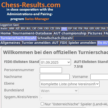
Logged on: Gast
Arabic
ARM
AZE
BIH
BUL
CAT
CHN
CRO
CZE
DEN
ENG
ESP
FAI
FIN
FRA
GER
GRE
INA
I
Home
Tournament-Database
AUT championship
Pictures
F
Turnierschach-Elozahl
Schnellschach-Elozahl
Allgemeines
Turnier anmelden: AUT
FIDE
Spieler anmelden
Elo AU
Willkommen bei den offiziellen Turnierscha
FIDE-Elolisten Stand
AUT-Elolisten Stand
7.518
Personennummer
Nachname
Vorname
Ebene
Bundesland
Spgem./Kreis/Verein
Nur "österreichische" Spieler (Land=A