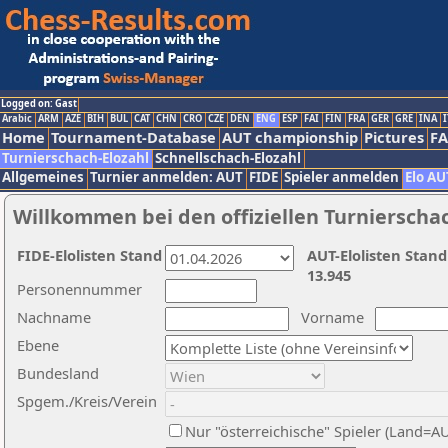
Logged on: Gast
Arabic
ARM
AZE
BIH
BUL
CAT
CHN
CRO
CZE
DEN
ENG
ESP
FAI
FIN
FRA
GER
GRE
INA
I
Home
Tournament-Database
AUT championship
Pictures
F
Turnierschach-Elozahl
Schnellschach-Elozahl
Allgemeines
Turnier anmelden: AUT
FIDE
Spieler anmelden
Elo AU
Willkommen bei den offiziellen Turnierscha
FIDE-Elolisten Stand
AUT-Elolisten Stand
13.945
Personennummer
Nachname
Vorname
Ebene
Bundesland
Spgem./Kreis/Verein
Nur "österreichische" Spieler (Land=A