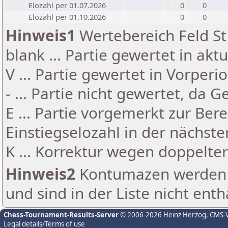
Elozahl per 01.07.2026
0
0
Elozahl per 01.10.2026
0
0
Hinweis1
Wertebereich Feld St 
blank ... Partie gewertet in akt
V ... Partie gewertet in Vorperi
- ... Partie nicht gewertet, da 
E ... Partie vorgemerkt zur Be
Einstiegselozahl in der nächst
K ... Korrektur wegen doppelt
Hinweis2
Kontumazen werden g
und sind in der Liste nicht enth
Chess-Tournament-Results-Server
© 2006-2026 Heinz Herzog
, CMS-
Legal details/Terms of use