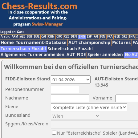
Logged on: Gast
Arabic
ARM
AZE
BIH
BUL
CAT
CHN
CRO
CZE
DEN
ENG
ESP
FAI
FIN
FRA
GER
GRE
INA
I
Home
Tournament-Database
AUT championship
Pictures
F
Turnierschach-Elozahl
Schnellschach-Elozahl
Allgemeines
Turnier anmelden: AUT
FIDE
Spieler anmelden
Elo AU
Willkommen bei den offiziellen Turnierscha
FIDE-Elolisten Stand
AUT-Elolisten Stand
13.945
Personennummer
Nachname
Vorname
Ebene
Bundesland
Spgem./Kreis/Verein
Nur "österreichische" Spieler (Land=A