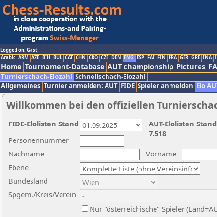
Logged on: Gast
Arabic
ARM
AZE
BIH
BUL
CAT
CHN
CRO
CZE
DEN
ENG
ESP
FAI
FIN
FRA
GER
GRE
INA
I
Home
Tournament-Database
AUT championship
Pictures
F
Turnierschach-Elozahl
Schnellschach-Elozahl
Allgemeines
Turnier anmelden: AUT
FIDE
Spieler anmelden
Elo AU
Willkommen bei den offiziellen Turnierscha
FIDE-Elolisten Stand
AUT-Elolisten Stand
7.518
Personennummer
Nachname
Vorname
Ebene
Bundesland
Spgem./Kreis/Verein
Nur "österreichische" Spieler (Land=A