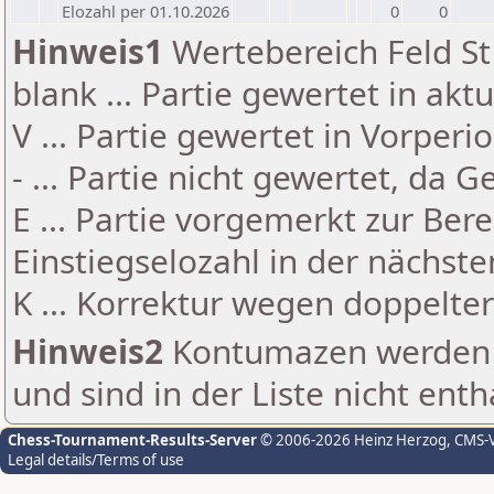
Elozahl per 01.10.2026
0
0
Hinweis1
Wertebereich Feld St 
blank ... Partie gewertet in akt
V ... Partie gewertet in Vorperi
- ... Partie nicht gewertet, da 
E ... Partie vorgemerkt zur Be
Einstiegselozahl in der nächst
K ... Korrektur wegen doppelt
Hinweis2
Kontumazen werden g
und sind in der Liste nicht enth
Chess-Tournament-Results-Server
© 2006-2026 Heinz Herzog
, CMS-
Legal details/Terms of use