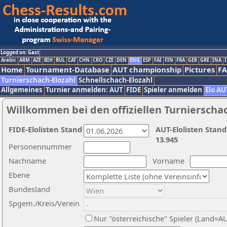
Logged on: Gast
Arabic
ARM
AZE
BIH
BUL
CAT
CHN
CRO
CZE
DEN
ENG
ESP
FAI
FIN
FRA
GER
GRE
INA
I
Home
Tournament-Database
AUT championship
Pictures
F
Turnierschach-Elozahl
Schnellschach-Elozahl
Allgemeines
Turnier anmelden: AUT
FIDE
Spieler anmelden
Elo AU
Willkommen bei den offiziellen Turnierscha
FIDE-Elolisten Stand
AUT-Elolisten Stand
13.945
Personennummer
Nachname
Vorname
Ebene
Bundesland
Spgem./Kreis/Verein
Nur "österreichische" Spieler (Land=A