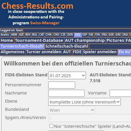
Logged on: Gast
Arabic
ARM
AZE
BIH
BUL
CAT
CHN
CRO
CZE
DEN
ENG
ESP
FAI
FIN
FRA
GER
GRE
INA
I
Home
Tournament-Database
AUT championship
Pictures
F
Turnierschach-Elozahl
Schnellschach-Elozahl
Allgemeines
Turnier anmelden: AUT
FIDE
Spieler anmelden
Elo AU
Willkommen bei den offiziellen Turnierscha
FIDE-Elolisten Stand
AUT-Elolisten Stand
7.518
Personennummer
Nachname
Vorname
Ebene
Bundesland
Spgem./Kreis/Verein
Nur "österreichische" Spieler (Land=A