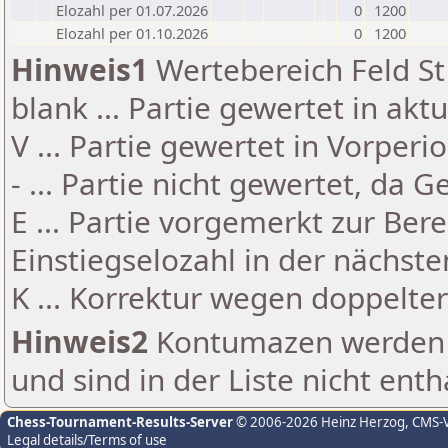
Elozahl per 01.07.2026
0
1200
Elozahl per 01.10.2026
0
1200
Hinweis1
Wertebereich Feld St 
blank ... Partie gewertet in akt
V ... Partie gewertet in Vorperi
- ... Partie nicht gewertet, da 
E ... Partie vorgemerkt zur Be
Einstiegselozahl in der nächst
K ... Korrektur wegen doppelt
Hinweis2
Kontumazen werden g
und sind in der Liste nicht enth
Chess-Tournament-Results-Server
© 2006-2026 Heinz Herzog
, CMS-
Legal details/Terms of use