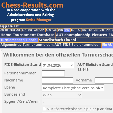
Logged on: Gast
Arabic
ARM
AZE
BIH
BUL
CAT
CHN
CRO
CZE
DEN
ENG
ESP
FAI
FIN
FRA
GER
GRE
INA
I
Home
Tournament-Database
AUT championship
Pictures
F
Turnierschach-Elozahl
Schnellschach-Elozahl
Allgemeines
Turnier anmelden: AUT
FIDE
Spieler anmelden
Elo AU
Willkommen bei den offiziellen Turnierscha
FIDE-Elolisten Stand
AUT-Elolisten Stand
13.945
Personennummer
Nachname
Vorname
Ebene
Bundesland
Spgem./Kreis/Verein
Nur "österreichische" Spieler (Land=A