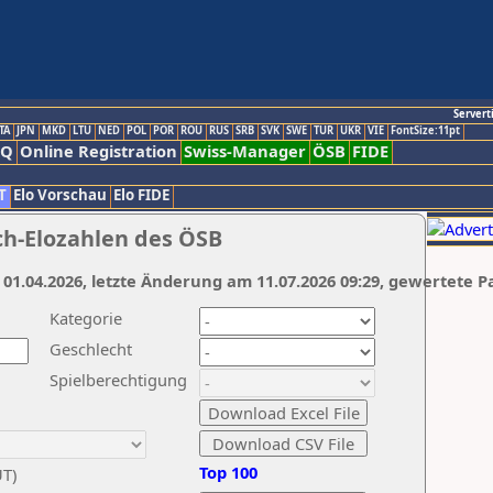
Servert
TA
JPN
MKD
LTU
NED
POL
POR
ROU
RUS
SRB
SVK
SWE
TUR
UKR
VIE
FontSize:11pt
AQ
Online Registration
Swiss-Manager
ÖSB
FIDE
T
Elo Vorschau
Elo FIDE
ch-Elozahlen des ÖSB
 01.04.2026, letzte Änderung am 11.07.2026 09:29, gewertete P
Kategorie
Geschlecht
Spielberechtigung
Top 100
UT)