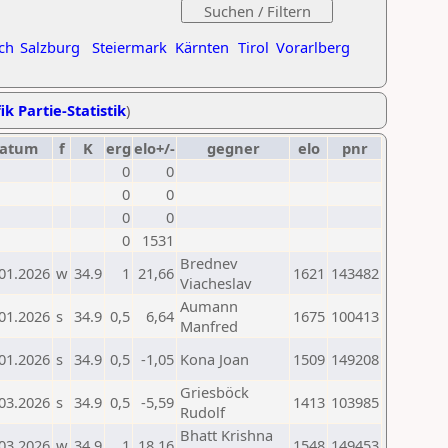
ch
Salzburg
Steiermark
Kärnten
Tirol
Vorarlberg
ik Partie-Statistik
)
atum
f
K
erg
elo+/-
gegner
elo
pnr
0
0
0
0
0
0
0
1531
Brednev
01.2026
w
34.9
1
21,66
1621
143482
Viacheslav
Aumann
01.2026
s
34.9
0,5
6,64
1675
100413
Manfred
01.2026
s
34.9
0,5
-1,05
Kona Joan
1509
149208
Griesböck
03.2026
s
34.9
0,5
-5,59
1413
103985
Rudolf
Bhatt Krishna
03.2026
w
34.9
1
18,16
1548
149453