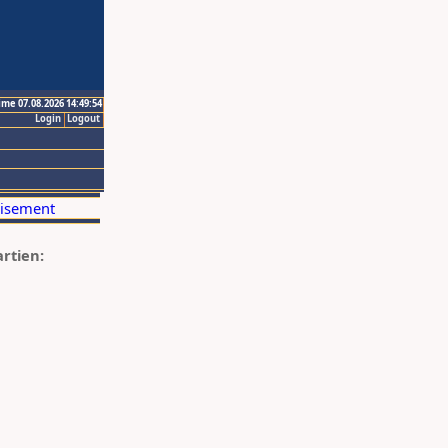
ime 07.08.2026 14:49:54
Login
Logout
artien: