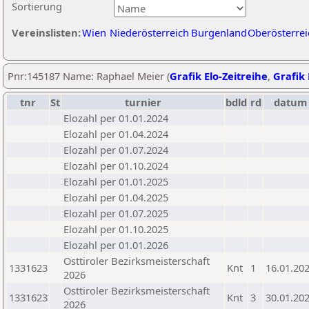
Sortierung
Vereinslisten:
Wien
Niederösterreich
Burgenland
Oberösterrei
Pnr:145187 Name: Raphael Meier (
Grafik Elo-Zeitreihe
,
Grafik 
tnr
St
turnier
bdld
rd
datum
Elozahl per 01.01.2024
Elozahl per 01.04.2024
Elozahl per 01.07.2024
Elozahl per 01.10.2024
Elozahl per 01.01.2025
Elozahl per 01.04.2025
Elozahl per 01.07.2025
Elozahl per 01.10.2025
Elozahl per 01.01.2026
Osttiroler Bezirksmeisterschaft
1331623
Knt
1
16.01.20
2026
Osttiroler Bezirksmeisterschaft
1331623
Knt
3
30.01.20
2026