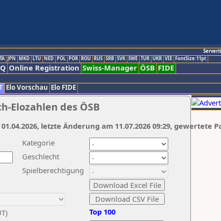
Servert
TA
JPN
MKD
LTU
NED
POL
POR
ROU
RUS
SRB
SVK
SWE
TUR
UKR
VIE
FontSize:11pt
AQ
Online Registration
Swiss-Manager
ÖSB
FIDE
T
Elo Vorschau
Elo FIDE
ch-Elozahlen des ÖSB
 01.04.2026, letzte Änderung am 11.07.2026 09:29, gewertete P
Kategorie
Geschlecht
Spielberechtigung
Top 100
UT)