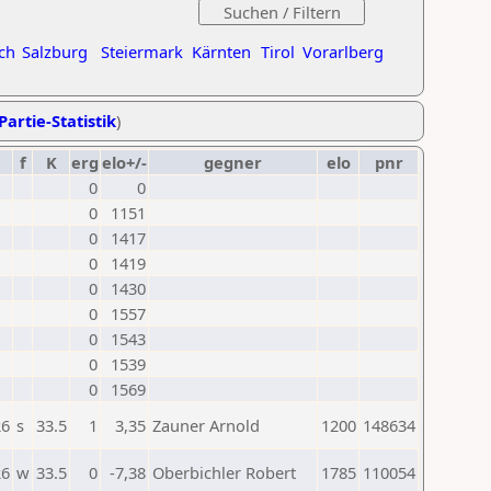
ch
Salzburg
Steiermark
Kärnten
Tirol
Vorarlberg
Partie-Statistik
)
f
K
erg
elo+/-
gegner
elo
pnr
0
0
0
1151
0
1417
0
1419
0
1430
0
1557
0
1543
0
1539
0
1569
26
s
33.5
1
3,35
Zauner Arnold
1200
148634
26
w
33.5
0
-7,38
Oberbichler Robert
1785
110054