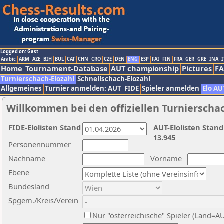
Logged on: Gast
Arabic
ARM
AZE
BIH
BUL
CAT
CHN
CRO
CZE
DEN
ENG
ESP
FAI
FIN
FRA
GER
GRE
INA
I
Home
Tournament-Database
AUT championship
Pictures
F
Turnierschach-Elozahl
Schnellschach-Elozahl
Allgemeines
Turnier anmelden: AUT
FIDE
Spieler anmelden
Elo AU
Willkommen bei den offiziellen Turnierscha
FIDE-Elolisten Stand
AUT-Elolisten Stand
13.945
Personennummer
Nachname
Vorname
Ebene
Bundesland
Spgem./Kreis/Verein
Nur "österreichische" Spieler (Land=A