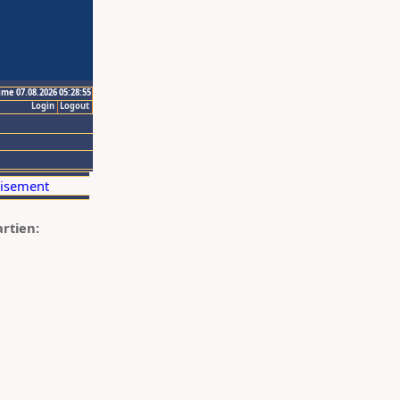
ime 07.08.2026 05:28:55
Login
Logout
artien: