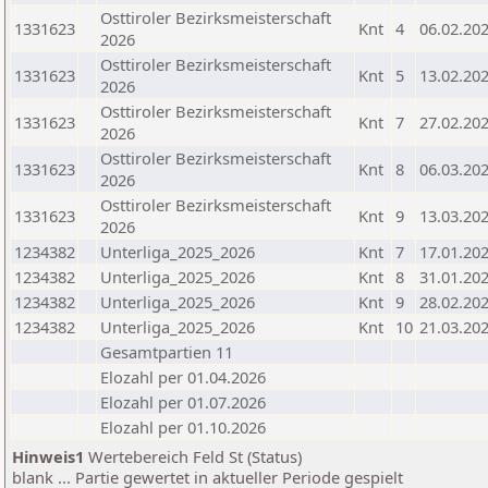
Osttiroler Bezirksmeisterschaft
1331623
Knt
4
06.02.20
2026
Osttiroler Bezirksmeisterschaft
1331623
Knt
5
13.02.20
2026
Osttiroler Bezirksmeisterschaft
1331623
Knt
7
27.02.20
2026
Osttiroler Bezirksmeisterschaft
1331623
Knt
8
06.03.20
2026
Osttiroler Bezirksmeisterschaft
1331623
Knt
9
13.03.20
2026
1234382
Unterliga_2025_2026
Knt
7
17.01.20
1234382
Unterliga_2025_2026
Knt
8
31.01.20
1234382
Unterliga_2025_2026
Knt
9
28.02.20
1234382
Unterliga_2025_2026
Knt
10
21.03.20
Gesamtpartien 11
Elozahl per 01.04.2026
Elozahl per 01.07.2026
Elozahl per 01.10.2026
Hinweis1
Wertebereich Feld St (Status)
blank ... Partie gewertet in aktueller Periode gespielt