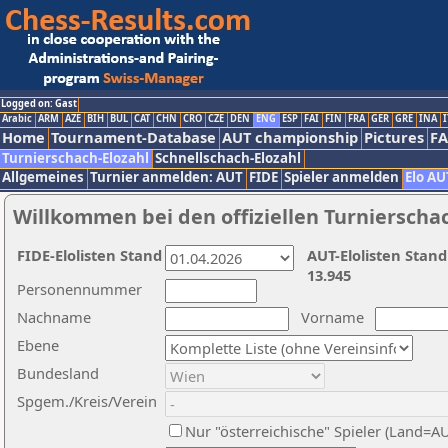
Logged on: Gast
Arabic
ARM
AZE
BIH
BUL
CAT
CHN
CRO
CZE
DEN
ENG
ESP
FAI
FIN
FRA
GER
GRE
INA
I
Home
Tournament-Database
AUT championship
Pictures
F
Turnierschach-Elozahl
Schnellschach-Elozahl
Allgemeines
Turnier anmelden: AUT
FIDE
Spieler anmelden
Elo AU
Willkommen bei den offiziellen Turnierscha
FIDE-Elolisten Stand
AUT-Elolisten Stand
13.945
Personennummer
Nachname
Vorname
Ebene
Bundesland
Spgem./Kreis/Verein
Nur "österreichische" Spieler (Land=A