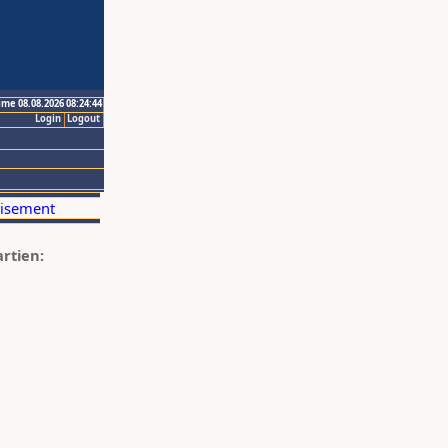
ime 08.08.2026 08:24:44
Login
Logout
artien: