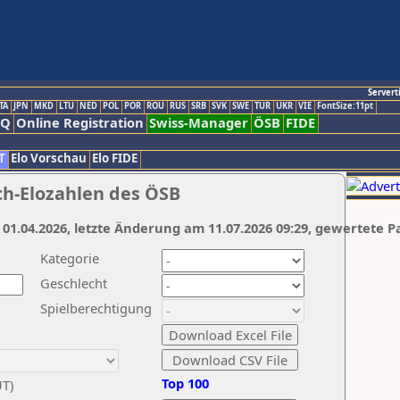
Servert
TA
JPN
MKD
LTU
NED
POL
POR
ROU
RUS
SRB
SVK
SWE
TUR
UKR
VIE
FontSize:11pt
AQ
Online Registration
Swiss-Manager
ÖSB
FIDE
T
Elo Vorschau
Elo FIDE
ch-Elozahlen des ÖSB
 01.04.2026, letzte Änderung am 11.07.2026 09:29, gewertete P
Kategorie
Geschlecht
Spielberechtigung
Top 100
UT)