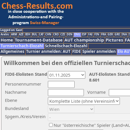
Logged on: Gast
Arabic
ARM
AZE
BIH
BUL
CAT
CHN
CRO
CZE
DEN
ENG
ESP
FAI
FIN
FRA
GER
GRE
INA
I
Home
Tournament-Database
AUT championship
Pictures
F
Turnierschach-Elozahl
Schnellschach-Elozahl
Allgemeines
Turnier anmelden: AUT
FIDE
Spieler anmelden
Elo AU
Willkommen bei den offiziellen Turnierscha
FIDE-Elolisten Stand
AUT-Elolisten Stand
8.601
Personennummer
Nachname
Vorname
Ebene
Bundesland
Spgem./Kreis/Verein
Nur "österreichische" Spieler (Land=A