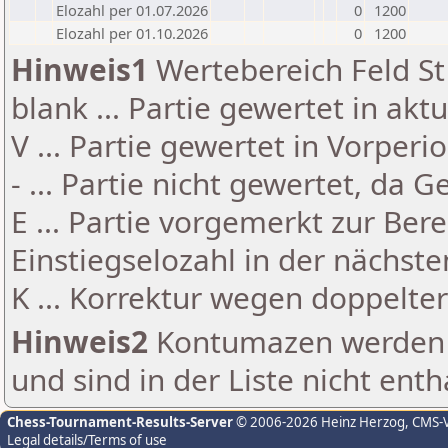
Elozahl per 01.07.2026
0
1200
Elozahl per 01.10.2026
0
1200
Hinweis1
Wertebereich Feld St 
blank ... Partie gewertet in akt
V ... Partie gewertet in Vorperi
- ... Partie nicht gewertet, da 
E ... Partie vorgemerkt zur Be
Einstiegselozahl in der nächst
K ... Korrektur wegen doppelt
Hinweis2
Kontumazen werden g
und sind in der Liste nicht enth
Chess-Tournament-Results-Server
© 2006-2026 Heinz Herzog
, CMS-
Legal details/Terms of use