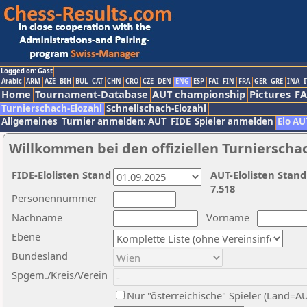
Logged on: Gast
Arabic
ARM
AZE
BIH
BUL
CAT
CHN
CRO
CZE
DEN
ENG
ESP
FAI
FIN
FRA
GER
GRE
INA
I
Home
Tournament-Database
AUT championship
Pictures
F
Turnierschach-Elozahl
Schnellschach-Elozahl
Allgemeines
Turnier anmelden: AUT
FIDE
Spieler anmelden
Elo AU
Willkommen bei den offiziellen Turnierscha
FIDE-Elolisten Stand
AUT-Elolisten Stand
7.518
Personennummer
Nachname
Vorname
Ebene
Bundesland
Spgem./Kreis/Verein
Nur "österreichische" Spieler (Land=A