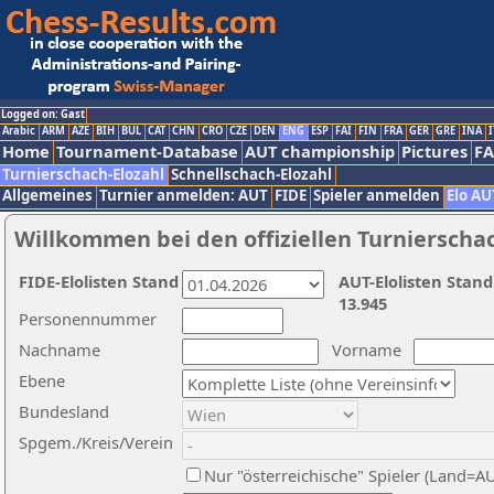
Logged on: Gast
Arabic
ARM
AZE
BIH
BUL
CAT
CHN
CRO
CZE
DEN
ENG
ESP
FAI
FIN
FRA
GER
GRE
INA
I
Home
Tournament-Database
AUT championship
Pictures
F
Turnierschach-Elozahl
Schnellschach-Elozahl
Allgemeines
Turnier anmelden: AUT
FIDE
Spieler anmelden
Elo AU
Willkommen bei den offiziellen Turnierscha
FIDE-Elolisten Stand
AUT-Elolisten Stand
13.945
Personennummer
Nachname
Vorname
Ebene
Bundesland
Spgem./Kreis/Verein
Nur "österreichische" Spieler (Land=A