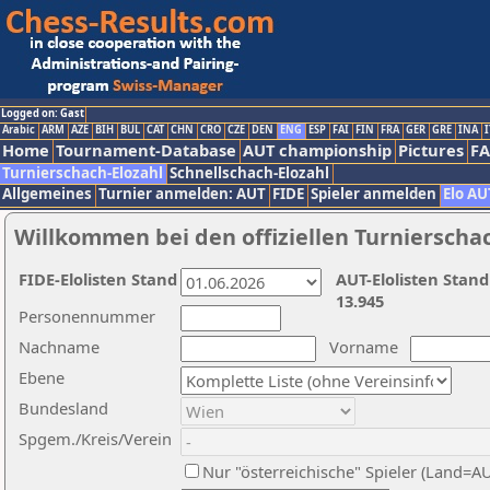
Logged on: Gast
Arabic
ARM
AZE
BIH
BUL
CAT
CHN
CRO
CZE
DEN
ENG
ESP
FAI
FIN
FRA
GER
GRE
INA
I
Home
Tournament-Database
AUT championship
Pictures
F
Turnierschach-Elozahl
Schnellschach-Elozahl
Allgemeines
Turnier anmelden: AUT
FIDE
Spieler anmelden
Elo AU
Willkommen bei den offiziellen Turnierscha
FIDE-Elolisten Stand
AUT-Elolisten Stand
13.945
Personennummer
Nachname
Vorname
Ebene
Bundesland
Spgem./Kreis/Verein
Nur "österreichische" Spieler (Land=A