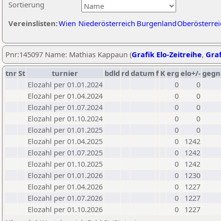
Sortierung
Vereinslisten:
Wien
Niederösterreich
Burgenland
Oberösterrei
Pnr:145097 Name: Mathias Kappaun (
Grafik Elo-Zeitreihe
,
Graf
tnr
St
turnier
bdld
rd
datum
f
K
erg
elo+/-
gegn
Elozahl per 01.01.2024
0
0
Elozahl per 01.04.2024
0
0
Elozahl per 01.07.2024
0
0
Elozahl per 01.10.2024
0
0
Elozahl per 01.01.2025
0
0
Elozahl per 01.04.2025
0
1242
Elozahl per 01.07.2025
0
1242
Elozahl per 01.10.2025
0
1242
Elozahl per 01.01.2026
0
1230
Elozahl per 01.04.2026
0
1227
Elozahl per 01.07.2026
0
1227
Elozahl per 01.10.2026
0
1227