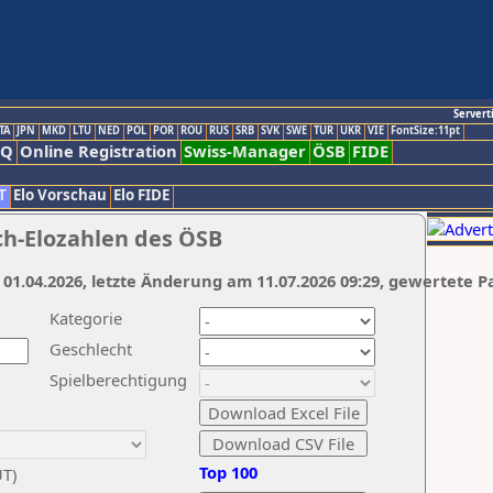
Servert
TA
JPN
MKD
LTU
NED
POL
POR
ROU
RUS
SRB
SVK
SWE
TUR
UKR
VIE
FontSize:11pt
AQ
Online Registration
Swiss-Manager
ÖSB
FIDE
T
Elo Vorschau
Elo FIDE
ch-Elozahlen des ÖSB
 01.04.2026, letzte Änderung am 11.07.2026 09:29, gewertete P
Kategorie
Geschlecht
Spielberechtigung
Top 100
UT)