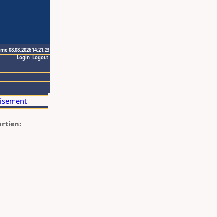
ime 08.08.2026 14:21:23
Login
Logout
artien: