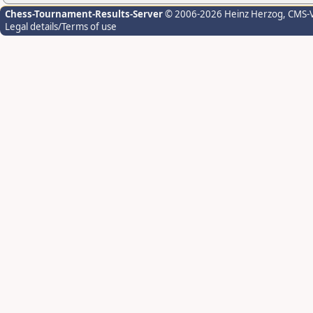
Chess-Tournament-Results-Server
© 2006-2026 Heinz Herzog
, CMS-
Legal details/Terms of use