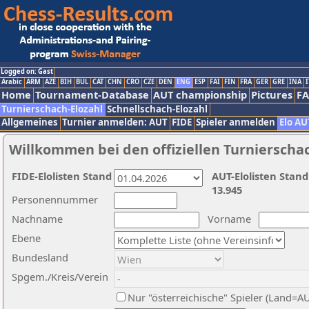
Logged on: Gast
Arabic
ARM
AZE
BIH
BUL
CAT
CHN
CRO
CZE
DEN
ENG
ESP
FAI
FIN
FRA
GER
GRE
INA
I
Home
Tournament-Database
AUT championship
Pictures
F
Turnierschach-Elozahl
Schnellschach-Elozahl
Allgemeines
Turnier anmelden: AUT
FIDE
Spieler anmelden
Elo AU
Willkommen bei den offiziellen Turnierscha
FIDE-Elolisten Stand
AUT-Elolisten Stand
13.945
Personennummer
Nachname
Vorname
Ebene
Bundesland
Spgem./Kreis/Verein
Nur "österreichische" Spieler (Land=A