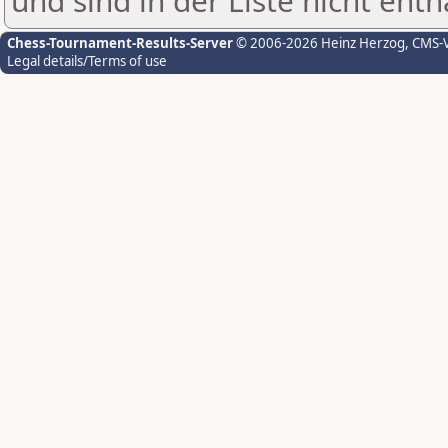
und sind in der Liste nicht enth
Chess-Tournament-Results-Server
© 2006-2026 Heinz Herzog
, CMS-
Legal details/Terms of use