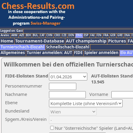
Logged on: Gast
Arabic
ARM
AZE
BIH
BUL
CAT
CHN
CRO
CZE
DEN
ENG
ESP
FAI
FIN
FRA
GER
GRE
INA
I
Home
Tournament-Database
AUT championship
Pictures
F
Turnierschach-Elozahl
Schnellschach-Elozahl
Allgemeines
Turnier anmelden: AUT
FIDE
Spieler anmelden
Elo AU
Willkommen bei den offiziellen Turnierscha
FIDE-Elolisten Stand
AUT-Elolisten Stand
13.945
Personennummer
Nachname
Vorname
Ebene
Bundesland
Spgem./Kreis/Verein
Nur "österreichische" Spieler (Land=A